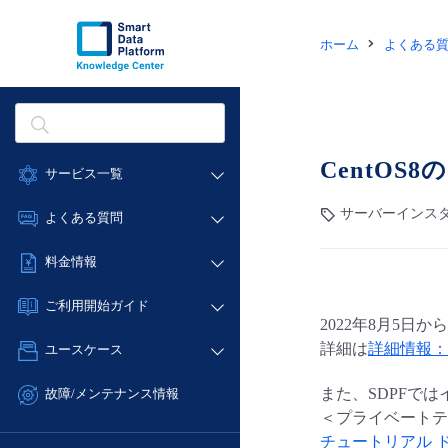
ホーム
よくある
CentO
サービス一覧
データ利活用
サーバーインスタ
よくある質問
クラウド/サーバー
データ利活用
料金情報
ネットワーク
クラウド/サーバー
料金シミュレーター
IoT
ご利用開始ガイド
ネットワーク
2022年8月5日か
データ利活用
モニタリング/監査
■ 管理機能
IoT
詳細は
詳細情報：Ro
ユースケース
クラウド/サーバー
サポート
- 管理機能
モニタリング/監査
- バックアップ
ネットワーク
管理機能
また、SDPFで
故障/メンテナンス情報
サポート
- セキュリティ・監査
＜プライベートテン
■ セットアップガイド
IoT
すべてのメニューを見る
サービス稼働状況
管理機能
チュートリアル ドキュメン
- データと分析
- 新規お申し込み方法