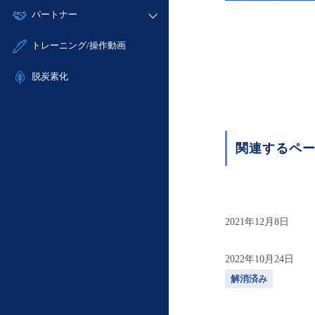
モニタリング/監査
故障/メンテナンス履歴
すべてのメニューを見る
パートナー
- IoT
- 初期設定・確認
サポート
メンテナンス予定
- マルチクラウド利用
- ユーザー機能の管理
販売パートナー向けプログラム
すべてのメニューを見る
トレーニング/操作動画
定期メンテナンス
- リモートワーク
- 登録情報の管理
協業パートナー
- ITインフラストラクチャー
脱炭素化
- APIリファレンス
- その他
■ 基本構築ガイド
- クラウド / サーバー
関連するペ
- Flexible InterConnect
- Flexible Remote Access
- vUTM2
2021年12月8日
2022年10月24日
解消済み