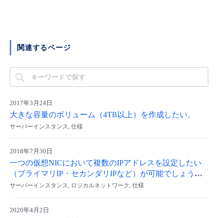
■ セットアップガイド
パートナー
- データと分析
管理機能
サポート
IoT
故障/メンテナンス履歴
- 新規お申し込み方法
販売パートナー向けプログラム
関連するページ
トレーニング/操作動画
- IoT
すべてのメニューを見る
管理機能
モニタリング/監査
メンテナンス予定
- 初期設定・確認
協業パートナー
脱炭素化
- マルチクラウド利用
すべてのメニューを見る
サポート
定期メンテナンス
- ユーザー機能の管理
2017年3月24日
- リモートワーク
すべてのメニューを見る
- 登録情報の管理
大きな容量のボリューム（4TB以上）を作成したい。
サーバーインスタンス, 仕様
- ITインフラストラクチャー
- APIリファレンス
2018年7月30日
- その他
一つの仮想NICにおいて複数のIPアドレスを設定したい
（プライマリIP・セカンダリIPなど）が可能でしょう
■ 基本構築ガイド
か？
サーバーインスタンス, ロジカルネットワーク, 仕様
- クラウド / サーバー
2020年4月2日