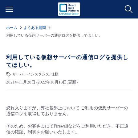
ホーム
よくある質問
サービス一覧
利用している仮想サーバーの通信ログを提供してほしい。
データ利活用
よくある質問
利用している仮想サーバーの通信ログを提供し
てほしい。
クラウド/サーバー
データ利活用
料金情報
サーバーインスタンス, 仕様
2021年11月28日 (2022年10月13日:更新）
ネットワーク
クラウド/サーバー
料金シミュレーター
ご利用開始ガイド
■ 管理機能
IoT
ネットワーク
データ利活用
ユースケース
恐れ入りますが、弊社基盤上において ご利用の仮想サーバーの
通信ログを取得しておりません。
- 管理機能
- バックアップ
モニタリング/監査
IoT
クラウド/サーバー
故障/メンテナンス情報
そのため、お客さまにてFirewallなどをご利用いただき、不正通
信の確認、制御をお願いいたします。
- セキュリティ・監査
サポート
モニタリング/監査
ネットワーク
サービス稼働状況