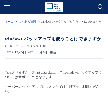
ホーム
よくある質問
windows バックアップを使うことはできますか
サービス一覧
データ利活用
windows バックアップを使うことはできますか
よくある質問
サーバーインスタンス, 仕様
クラウド/サーバー
データ利活用
料金情報
2021年12月5日 (2023年3月24日:更新）
ネットワーク
クラウド/サーバー
料金シミュレーター
ご利用開始ガイド
恐れ入りますが、Smart data platformではwindowsバックアップに
ついてはサポート外となります。
■ 管理機能
IoT
ネットワーク
データ利活用
ユースケース
サーバーのバックアップにつきましては、以下をご利用くださ
い。
- 管理機能
- バックアップ
モニタリング/監査
IoT
クラウド/サーバー
故障/メンテナンス情報
- セキュリティ・監査
サポート
モニタリング/監査
ネットワーク
サービス稼働状況