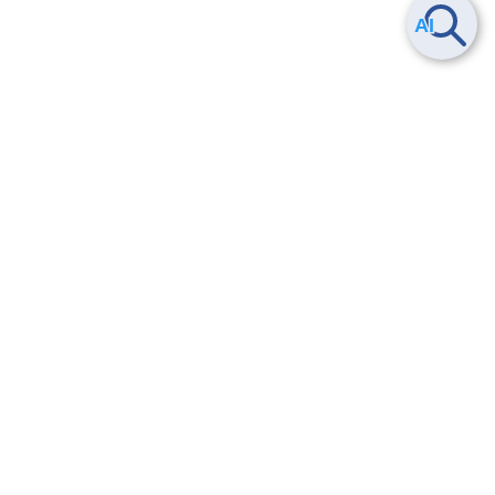
Smart Data Platform につい
ヘルプ
て
よくある質問
特長
お問い合わせ
サービス一覧
トレーニング/操作動画
ユースケース
導入事例
法的情報・信頼性
料金情報
サービス利用規約・SLA
お知らせ
セキュリティ&コンプライア
ンス
パートナー