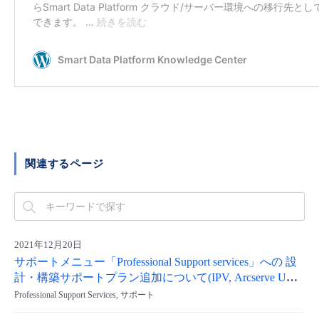
- Flexible InterConnect
- Flexible Remote Access
- vUTM2
関連するページ
2021年12月20日
サポートメニュー「Professional Support services」への 設
計・構築サポートプラン追加について(IPV, Arcserve UDP
)
Professional Support Services, サポート