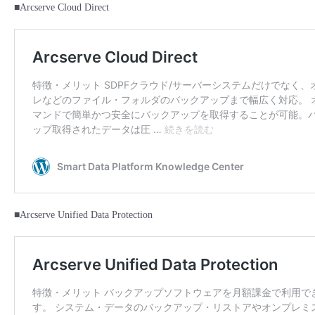
■ セットアップガイド
■Arcserve Cloud Direct
パートナー
- データと分析
管理機能
サポート
IoT
故障/メンテナンス履歴
- 新規お申し込み方法
販売パートナー向けプログラム
トレーニング/操作動画
- IoT
すべてのメニューを見る
管理機能
モニタリング/監査
メンテナンス予定
- 初期設定・確認
協業パートナー
脱炭素化
- マルチクラウド利用
すべてのメニューを見る
サポート
定期メンテナンス
- ユーザー機能の管理
- リモートワーク
すべてのメニューを見る
- 登録情報の管理
- ITインフラストラクチャー
- APIリファレンス
■Arcserve Unified Data Protection
- その他
■ 基本構築ガイド
- クラウド / サーバー