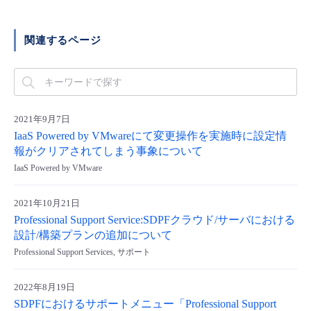
■ セットアップガイド
パートナー
- データと分析
管理機能
サポート
IoT
故障/メンテナンス履歴
関連するページ
- 新規お申し込み方法
販売パートナー向けプログラム
トレーニング/操作動画
- IoT
すべてのメニューを見る
管理機能
モニタリング/監査
メンテナンス予定
- 初期設定・確認
協業パートナー
脱炭素化
- マルチクラウド利用
すべてのメニューを見る
サポート
定期メンテナンス
2021年9月7日
- ユーザー機能の管理
IaaS Powered by VMwareにて変更操作を実施時に設定情
- リモートワーク
報がクリアされてしまう事象について
すべてのメニューを見る
- 登録情報の管理
IaaS Powered by VMware
- ITインフラストラクチャー
- APIリファレンス
2021年10月21日
Professional Support Service:SDPFクラウド/サーバにおける
- その他
設計/構築プランの追加について
■ 基本構築ガイド
Professional Support Services, サポート
2022年8月19日
- クラウド / サーバー
SDPFにおけるサポートメニュー「Professional Support