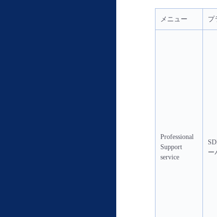
メニュー
プ
Professional
S
Support
ー
service