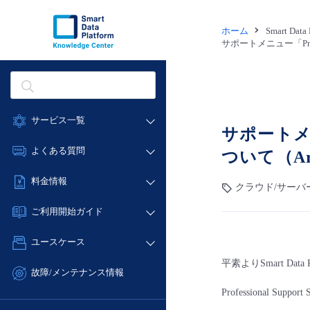
ホーム
Smart Dat
サポートメニュー「Profe
サービス一覧
サポートメニュ
データ利活用
よくある質問
ついて（Arc
クラウド/サーバー
データ利活用
料金情報
クラウド/サーバー
ネットワーク
クラウド/サーバー
料金シミュレーター
IoT
ご利用開始ガイド
ネットワーク
データ利活用
モニタリング/監査
■ 管理機能
IoT
ユースケース
クラウド/サーバー
サポート
- 管理機能
モニタリング/監査
平素よりSmart D
- バックアップ
ネットワーク
管理機能
故障/メンテナンス情報
サポート
- セキュリティ・監査
■ セットアップガイド
IoT
すべてのメニューを見る
Professional
サービス稼働状況
管理機能
- データと分析
- 新規お申し込み方法