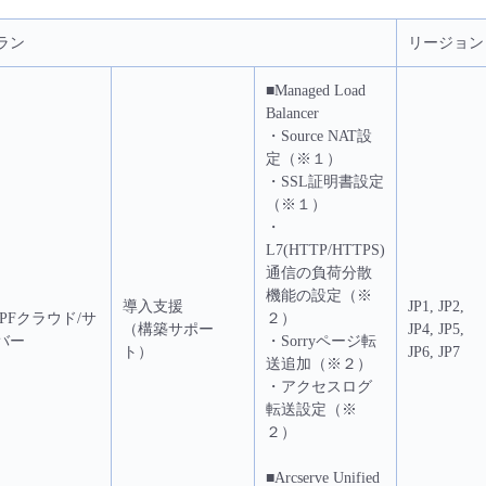
ラン
リージョン
■Managed Load
Balancer
・Source NAT設
定（※１）
・SSL証明書設定
（※１）
・
L7(HTTP/HTTPS)
通信の負荷分散
機能の設定（※
導入支援
JP1, JP2,
DPFクラウド/サ
２）
（構築サポー
JP4, JP5,
バー
・Sorryページ転
ト）
JP6, JP7
送追加（※２）
・アクセスログ
転送設定（※
２）
■Arcserve Unified