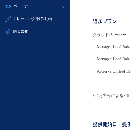
モニタリング/監査
故障/メンテナンス履歴
すべてのメニューを見る
パートナー
- IoT
- 初期設定・確認
サポート
メンテナンス予定
- マルチクラウド利用
- ユーザー機能の管理
販売パートナー向けプログラム
すべてのメニューを見る
トレーニング/操作動画
追加プラン
定期メンテナンス
- リモートワーク
- 登録情報の管理
協業パートナー
- ITインフラストラクチャー
脱炭素化
- APIリファレンス
クラウド/サーバー
- その他
■ 基本構築ガイド
・Managed Load Bal
- クラウド / サーバー
・Managed Load 
- Flexible InterConnect
- Flexible Remote Access
・Arcserve Unifie
- vUTM2
※1お客様によるS
提供開始日・提