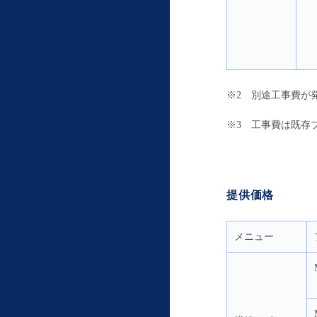
※2 別途工事費が
※3 工事費は既存プラン
提供価格
メニュー