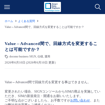
ホーム
よくある質問
サービス一覧
Value⇔Advanced間で、回線方式を変更することは可能ですか？
データ利活用
よくある質問
Value⇔Advanced間で、回線方式を変更するこ
とは可能ですか？
クラウド/サーバー
データ利活用
料金情報
docomo business SIGN, 仕様, 運用
2026年6月10日 (2026年6月10日:更新）
ネットワーク
クラウド/サーバー
料金シミュレーター
ご利用開始ガイド
■ 管理機能
IoT
ネットワーク
データ利活用
ユースケース
Value⇔Advanced間で回線方式を変更する事はできません。
- 管理機能
- バックアップ
モニタリング/監査
IoT
クラウド/サーバー
故障/メンテナンス情報
変更されたい場合、SIGNコンソールからSIMの廃止を実施してい
ただき、SIMの新規発注・開通をお願いいたします。
ご不明な点がございましたら、お手数ですが
お問い合わせ
、また
- セキュリティ・監査
サポート
モニタリング/監査
ネットワーク
サービス稼働状況
は弊社担当営業へご連絡ください。