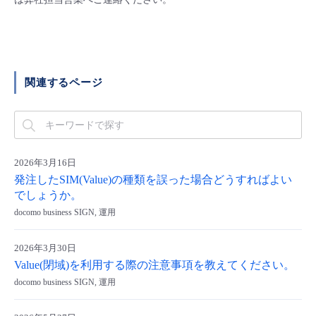
■ セットアップガイド
パートナー
- データと分析
管理機能
サポート
IoT
故障/メンテナンス履歴
- 新規お申し込み方法
販売パートナー向けプログラム
トレーニング/操作動画
- IoT
すべてのメニューを見る
管理機能
モニタリング/監査
メンテナンス予定
関連するページ
- 初期設定・確認
協業パートナー
脱炭素化
- マルチクラウド利用
すべてのメニューを見る
サポート
定期メンテナンス
- ユーザー機能の管理
- リモートワーク
すべてのメニューを見る
2026年3月16日
- 登録情報の管理
発注したSIM(Value)の種類を誤った場合どうすればよい
- ITインフラストラクチャー
でしょうか。
- APIリファレンス
docomo business SIGN, 運用
- その他
2026年3月30日
■ 基本構築ガイド
Value(閉域)を利用する際の注意事項を教えてください。
docomo business SIGN, 運用
- クラウド / サーバー