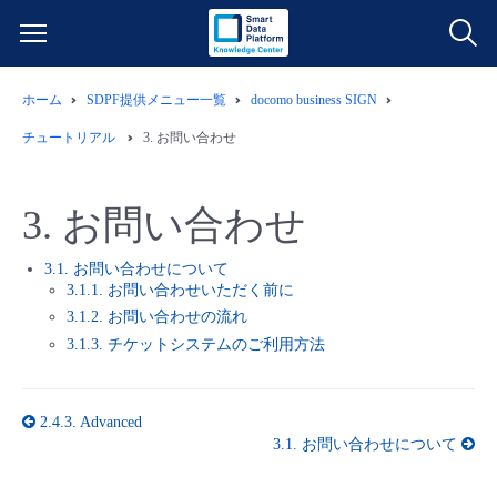
ホーム
SDPF提供メニュー一覧
docomo business SIGN
サービス一覧
チュートリアル
3.
お問い合わせ
データ利活用
よくある質問
3.
お問い合わせ
クラウド/サーバー
データ利活用
料金情報
3.1. お問い合わせについて
3.1.1. お問い合わせいただく前に
ネットワーク
クラウド/サーバー
料金シミュレーター
ご利用開始ガイド
3.1.2. お問い合わせの流れ
3.1.3. チケットシステムのご利用方法
■ 管理機能
IoT
ネットワーク
データ利活用
ユースケース
2.4.3.
Advanced
- 管理機能
- バックアップ
モニタリング/監査
IoT
クラウド/サーバー
故障/メンテナンス情報
3.1.
お問い合わせについて
- セキュリティ・監査
サポート
モニタリング/監査
ネットワーク
サービス稼働状況