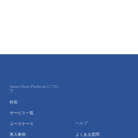
■ セットアップガイド
パートナー
- データと分析
管理機能
サポート
IoT
故障/メンテナンス履歴
- 新規お申し込み方法
販売パートナー向けプログラム
トレーニング/操作動画
- IoT
すべてのメニューを見る
管理機能
モニタリング/監査
メンテナンス予定
- 初期設定・確認
協業パートナー
脱炭素化
- マルチクラウド利用
すべてのメニューを見る
サポート
定期メンテナンス
- ユーザー機能の管理
- リモートワーク
すべてのメニューを見る
- 登録情報の管理
- ITインフラストラクチャー
Smart Data Platform につい
- APIリファレンス
て
- その他
特長
■ 基本構築ガイド
サービス一覧
ヘルプ
ユースケース
- クラウド / サーバー
導入事例
よくある質問