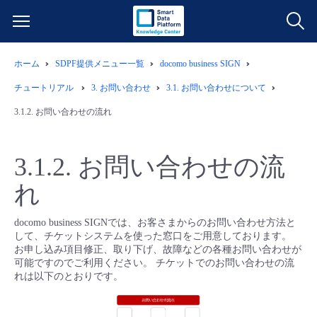
ホーム
SDPF提供メニュー一覧
docomo business SIGN
サービス一覧
チュートリアル
3.
お問い合わせ
3.1.
お問い合わせについて
データ利活用
3.1.2.
お問い合わせの流れ
よくある質問
クラウド/サーバー
データ利活用
料金情報
3.1.2.
お問い合わせの流
れ
ネットワーク
クラウド/サーバー
料金シミュレーター
ご利用開始ガイド
docomo business SIGNでは、お客さまからのお問い合わせ方法と
■ 管理機能
IoT
ネットワーク
データ利活用
ユースケース
して、チケットシステムを使った窓口をご用意しております。
お申し込み項目修正、取り下げ、故障などの各種お問い合わせが
可能ですのでご利用ください。 チケットでのお問い合わせの流
- 管理機能
- バックアップ
モニタリング/監査
IoT
クラウド/サーバー
故障/メンテナンス情報
れは以下のとおりです。
- セキュリティ・監査
サポート
モニタリング/監査
ネットワーク
サービス稼働状況