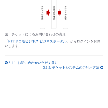
■ セットアップガイド
パートナー
- データと分析
管理機能
サポート
IoT
故障/メンテナンス履歴
- 新規お申し込み方法
販売パートナー向けプログラム
トレーニング/操作動画
- IoT
すべてのメニューを見る
管理機能
モニタリング/監査
メンテナンス予定
- 初期設定・確認
図 チケットによるお問い合わせの流れ
協業パートナー
脱炭素化
- マルチクラウド利用
すべてのメニューを見る
サポート
定期メンテナンス
「
NTTドコモビジネス ビジネスポータル
」からログインをお願
- ユーザー機能の管理
いします。
- リモートワーク
すべてのメニューを見る
- 登録情報の管理
3.1.1.
お問い合わせいただく前に
- ITインフラストラクチャー
3.1.3.
チケットシステムのご利用方法
- APIリファレンス
- その他
■ 基本構築ガイド
- クラウド / サーバー