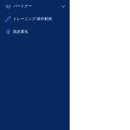
モニタリング/監査
故障/メンテナンス履歴
すべてのメニューを見る
パートナー
- IoT
- 初期設定・確認
サポート
メンテナンス予定
- マルチクラウド利用
- ユーザー機能の管理
販売パートナー向けプログラム
すべてのメニューを見る
トレーニング/操作動画
定期メンテナンス
- リモートワーク
- 登録情報の管理
協業パートナー
- ITインフラストラクチャー
脱炭素化
- APIリファレンス
- その他
■ 基本構築ガイド
- クラウド / サーバー
- Flexible InterConnect
- Flexible Remote Access
- vUTM2