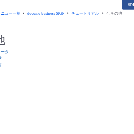
S
供メニュー一覧
docomo business SIGN
チュートリアル
4.
その他
他
レータ
法
項