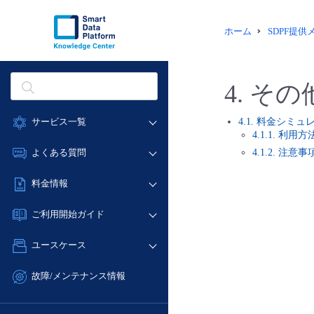
ホーム
SDPF提
4.
その
サービス一覧
4.1. 料金シミュ
4.1.1. 利用方
データ利活用
4.1.2. 注意事
よくある質問
クラウド/サーバー
データ利活用
料金情報
ネットワーク
クラウド/サーバー
料金シミュレーター
IoT
ご利用開始ガイド
ネットワーク
データ利活用
モニタリング/監査
■ 管理機能
IoT
ユースケース
クラウド/サーバー
サポート
- 管理機能
モニタリング/監査
- バックアップ
ネットワーク
管理機能
故障/メンテナンス情報
サポート
- セキュリティ・監査
■ セットアップガイド
IoT
すべてのメニューを見る
サービス稼働状況
管理機能
- データと分析
- 新規お申し込み方法