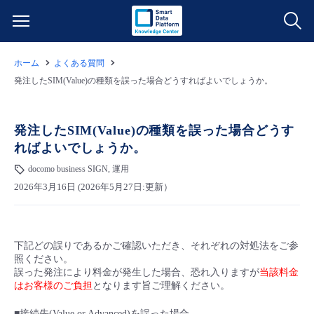
ホーム
よくある質問
サービス一覧
発注したSIM(Value)の種類を誤った場合どうすればよいでしょうか。
データ利活用
よくある質問
発注したSIM(Value)の種類を誤った場合どうす
ればよいでしょうか。
クラウド/サーバー
データ利活用
料金情報
docomo business SIGN, 運用
2026年3月16日 (2026年5月27日:更新）
ネットワーク
クラウド/サーバー
料金シミュレーター
ご利用開始ガイド
■ 管理機能
IoT
ネットワーク
データ利活用
ユースケース
下記どの誤りであるかご確認いただき、それぞれの対処法をご参
照ください。
- 管理機能
- バックアップ
モニタリング/監査
IoT
クラウド/サーバー
誤った発注により料金が発生した場合、恐れ入りますが
当該料金
故障/メンテナンス情報
はお客様のご負担
となります旨ご理解ください。
- セキュリティ・監査
サポート
モニタリング/監査
ネットワーク
サービス稼働状況
■接続先(Value or Advanced)を誤った場合