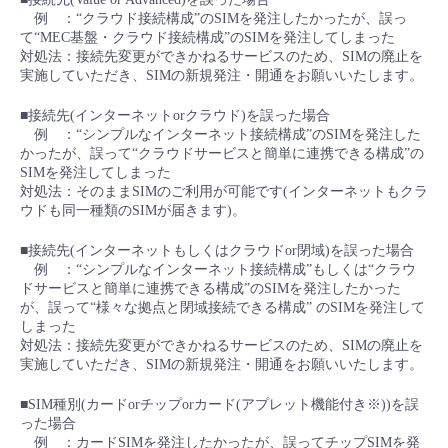
■ セットアップガイド
例 ：“クラウド接続構成”のSIMを発注したかったが、誤っ
て“MEC基盤・クラウド接続構成”のSIMを発注してしまった
パートナー
- データと分析
管理機能
サポート
IoT
故障/メンテナンス履歴
対処法：接続先変更ができかねるサービスのため、SIMの廃止を
- 新規お申し込み方法
実施していただき、SIMの新規発注・開通をお願いいたします。
販売パートナー向けプログラム
トレーニング/操作動画
- IoT
すべてのメニューを見る
管理機能
モニタリング/監査
メンテナンス予定
■接続先(インターネットorクラウド)を誤った場合
- 初期設定・確認
例 ：“シンプルなインターネット接続構成”のSIMを発注した
協業パートナー
かったが、誤って“クラウドサービスと簡単に連携できる構成”の
脱炭素化
- マルチクラウド利用
すべてのメニューを見る
サポート
定期メンテナンス
SIMを発注してしまった
- ユーザー機能の管理
対処法：そのままSIMのご利用が可能です(インターネットもクラ
ウドも同一種類のSIMが届きます)。
- リモートワーク
すべてのメニューを見る
- 登録情報の管理
■接続先(インターネットもしくはクラウドor閉域)を誤った場合
例 ：“シンプルなインターネット接続構成”もしくは“クラウ
- ITインフラストラクチャー
- APIリファレンス
ドサービスと簡単に連携できる構成”のSIMを発注したかった
が、誤って“様々な拠点と閉域接続できる構成” のSIMを発注して
しまった
- その他
対処法：接続先変更ができかねるサービスのため、SIMの廃止を
■ 基本構築ガイド
実施していただき、SIMの新規発注・開通をお願いいたします。
■SIM種別(カードorチップorカード(アプレット機能付き※))を誤
- クラウド / サーバー
った場合
例 ：カードSIMを発注したかったが、誤ってチップSIMを発