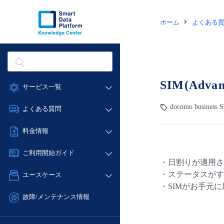
ホーム
よくある
SIM(Ad
サービス一覧
データ利活用
docomo business
よくある質問
クラウド/サーバー
データ利活用
料金情報
ネットワーク
クラウド/サーバー
料金シミュレーター
IoT
ご利用開始ガイド
ネットワーク
・日割りが適用さ
データ利活用
モニタリング/監査
■ 管理機能
IoT
・ステータスがす
ユースケース
クラウド/サーバー
サポート
- 管理機能
・SIMがお手元
モニタリング/監査
- バックアップ
ネットワーク
管理機能
故障/メンテナンス情報
サポート
- セキュリティ・監査
■ セットアップガイド
IoT
すべてのメニューを見る
サービス稼働状況
管理機能
- データと分析
- 新規お申し込み方法