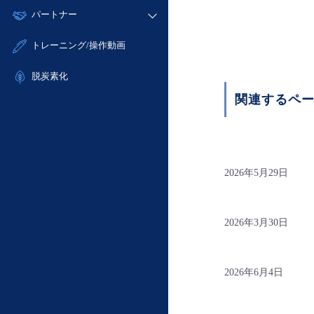
モニタリング/監査
故障/メンテナンス履歴
すべてのメニューを見る
パートナー
- IoT
- 初期設定・確認
サポート
メンテナンス予定
- マルチクラウド利用
- ユーザー機能の管理
販売パートナー向けプログラム
すべてのメニューを見る
トレーニング/操作動画
定期メンテナンス
- リモートワーク
- 登録情報の管理
協業パートナー
- ITインフラストラクチャー
脱炭素化
- APIリファレンス
- その他
関連するペ
■ 基本構築ガイド
- クラウド / サーバー
- Flexible InterConnect
- Flexible Remote Access
2026年5月29日
- vUTM2
2026年3月30日
2026年6月4日