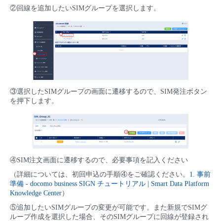
■ セットアップガイド
②回線を追加したいSIMグループを選択します。
パートナー
- データと分析
管理機能
サポート
IoT
故障/メンテナンス履歴
- 新規お申し込み方法
販売パートナー向けプログラム
トレーニング/操作動画
- IoT
すべてのメニューを見る
管理機能
モニタリング/監査
メンテナンス予定
- 初期設定・確認
協業パートナー
脱炭素化
- マルチクラウド利用
すべてのメニューを見る
サポート
定期メンテナンス
- ユーザー機能の管理
③選択したSIMグループの画面に遷移するので、SIM発注ボタン
を押下します。
- リモートワーク
すべてのメニューを見る
- 登録情報の管理
- ITインフラストラクチャー
- APIリファレンス
④SIM注文画面に遷移するので、必要事項を記入ください
- その他
（詳細については、初回申込の手順④をご確認ください。
1. 事前
■ 基本構築ガイド
準備 - docomo business SIGN チュートリアル | Smart Data Platform
Knowledge Center
）​
- クラウド / サーバー
⑤追加したいSIMグループの変更が可能です。また新規でSIMグ
ループ作成を選択した場合、そのSIMグループに回線が登録され