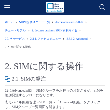
ホーム
SDPF提供メニュー一覧
docomo business SIGN
サービス一覧
チュートリアル
2.
docomo business SIGNを利用する
データ利活用
2.3.
各サービス
2.3.1.
アクセスメニュー
2.3.1.2. Advanced
よくある質問
2.
SIMに関する操作
クラウド/サーバー
データ利活用
料金情報
2.
SIMに関する操作
ネットワーク
クラウド/サーバー
料金シミュレーター
ご利用開始ガイド
2.1.
SIMの発注
■ 管理機能
IoT
ネットワーク
データ利活用
ユースケース
既にAdvanced回線、SIMグループをお持ちのお客さまが、SIMを
- 管理機能
- バックアップ
モニタリング/監査
IoT
クラウド/サーバー
追加発注するフローになります。
故障/メンテナンス情報
①モバイル回線管理＞SIM一覧＞「Advanced回線」をクリック
し、SIMグループ一覧画面を開きます。
- セキュリティ・監査
サポート
モニタリング/監査
ネットワーク
サービス稼働状況