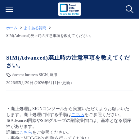
ホーム
よくある質問
サービス一覧
SIM(Advanced)廃止時の注意事項を教えてください。
データ利活用
よくある質問
SIM(Advanced)廃止時の注意事項を教えてくだ
さい。
クラウド/サーバー
データ利活用
料金情報
docomo business SIGN, 運用
2026年5月29日 (2026年6月1日:更新）
ネットワーク
クラウド/サーバー
料金シミュレーター
ご利用開始ガイド
■ 管理機能
IoT
ネットワーク
データ利活用
ユースケース
・廃止処理はSIGNコンソールから実施いただくようお願いいた
します。廃止処理に関する手順は
こちら
をご参照ください。
- 管理機能
- バックアップ
モニタリング/監査
IoT
クラウド/サーバー
※Advanced回線やSIMグループの削除操作には、基本となる順序
故障/メンテナンス情報
性があります。
詳細は
こちら
をご参照ください。
- セキュリティ・監査
サポート
モニタリング/監査
ネットワーク
サービス稼働状況
・事前にMEC-GWの削除を行ってください。