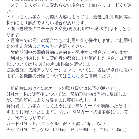
■ セットアップガイド
・ステータスがすぐに変わらない場合は、画面をリロードくださ
い。
パートナー
- データと分析
管理機能
サポート
IoT
故障/メンテナンス履歴
・ドコモとお客さまの契約内容によっては、最低ご利用期間等の
- 新規お申し込み方法
制約により解約できない場合があります。
・廃止処理後のステータス変更(再度利用中へ遷移等)は不可とな
販売パートナー向けプログラム
トレーニング/操作動画
- IoT
すべてのメニューを見る
管理機能
モニタリング/監査
メンテナンス予定
ります。
- 初期設定・確認
・月途中での廃止の場合でもご利用料金が発生します。ご利用料
金の算定方法は
こちら
をご参照ください。
協業パートナー
脱炭素化
- マルチクラウド利用
すべてのメニューを見る
サポート
定期メンテナンス
・契約期間中の回線解約は違約金が発生する場合がございます。
- ユーザー機能の管理
・利用を開始した月に契約者の都合により解約した場合、コア機
能については1ヶ月分の利用料金を請求します。
- リモートワーク
拡張機能、接続アプリケーションについては、各提供条件に従い
すべてのメニューを見る
- 登録情報の管理
ます。各機能の分類については
こちら
をご参照ください。
- ITインフラストラクチャー
・解約時におけるSIMカードの取り扱いは以下の通りです。
- APIリファレンス
SIMカードの所有権については、契約期間中は当社に帰属します
が、契約解約によりお客さまに移転いたします。
- その他
解約後は、お客さまにて法令に従いSIMカードを廃棄いただけま
すようお願いいたします。 なお、SIMカードの含有物について
■ 基本構築ガイド
は、次のとおりです。
カードSIM ：鉛・ニッケル・銀・亜鉛：10ppm以下
チップSIM：ニッケル：0.08mg 銀：0.998mg 亜鉛：0.05mg
- クラウド / サーバー