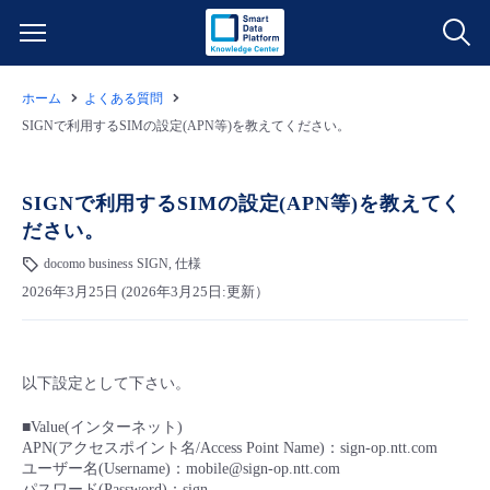
ホーム
よくある質問
サービス一覧
SIGNで利用するSIMの設定(APN等)を教えてください。
データ利活用
よくある質問
SIGNで利用するSIMの設定(APN等)を教えてく
ださい。
クラウド/サーバー
データ利活用
料金情報
docomo business SIGN, 仕様
2026年3月25日 (2026年3月25日:更新）
ネットワーク
クラウド/サーバー
料金シミュレーター
ご利用開始ガイド
■ 管理機能
IoT
ネットワーク
データ利活用
ユースケース
以下設定として下さい。
- 管理機能
- バックアップ
モニタリング/監査
IoT
クラウド/サーバー
故障/メンテナンス情報
■Value(インターネット)
APN(アクセスポイント名/Access Point Name)：sign-op.ntt.com
ユーザー名(Username)：mobile@sign-op.ntt.com
- セキュリティ・監査
サポート
モニタリング/監査
ネットワーク
サービス稼働状況
パスワード(Password)：sign