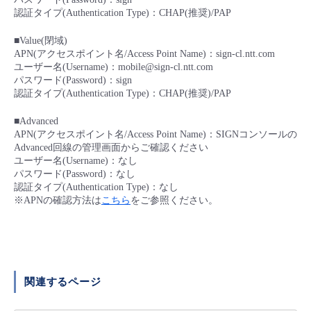
■ セットアップガイド
認証タイプ(Authentication Type)：CHAP(推奨)/PAP
パートナー
- データと分析
管理機能
サポート
IoT
故障/メンテナンス履歴
■Value(閉域)
- 新規お申し込み方法
APN(アクセスポイント名/Access Point Name)：sign-cl.ntt.com
販売パートナー向けプログラム
ユーザー名(Username)：mobile@sign-cl.ntt.com
トレーニング/操作動画
- IoT
すべてのメニューを見る
管理機能
モニタリング/監査
メンテナンス予定
パスワード(Password)：sign
- 初期設定・確認
認証タイプ(Authentication Type)：CHAP(推奨)/PAP
協業パートナー
脱炭素化
- マルチクラウド利用
すべてのメニューを見る
サポート
定期メンテナンス
■Advanced
- ユーザー機能の管理
APN(アクセスポイント名/Access Point Name)：SIGNコンソールの
Advanced回線の管理画面からご確認ください
- リモートワーク
すべてのメニューを見る
ユーザー名(Username)：なし
- 登録情報の管理
パスワード(Password)：なし
認証タイプ(Authentication Type)：なし
- ITインフラストラクチャー
- APIリファレンス
※APNの確認方法は
こちら
をご参照ください。
- その他
■ 基本構築ガイド
関連するページ
- クラウド / サーバー