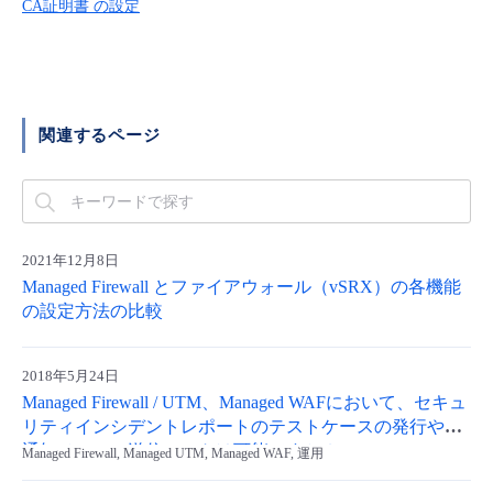
CA証明書 の設定
■ セットアップガイド
パートナー
- データと分析
管理機能
サポート
IoT
故障/メンテナンス履歴
- 新規お申し込み方法
販売パートナー向けプログラム
トレーニング/操作動画
- IoT
すべてのメニューを見る
管理機能
モニタリング/監査
メンテナンス予定
- 初期設定・確認
関連するページ
協業パートナー
脱炭素化
- マルチクラウド利用
すべてのメニューを見る
サポート
定期メンテナンス
- ユーザー機能の管理
- リモートワーク
すべてのメニューを見る
- 登録情報の管理
2021年12月8日
Managed Firewall とファイアウォール（vSRX）の各機能
- ITインフラストラクチャー
の設定方法の比較
- APIリファレンス
- その他
2018年5月24日
■ 基本構築ガイド
Managed Firewall / UTM、Managed WAFにおいて、セキュ
リティインシデントレポートのテストケースの発行や、
通知メールの送信テストは可能ですか？
Managed Firewall, Managed UTM, Managed WAF, 運用
- クラウド / サーバー