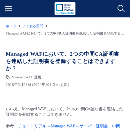
ホーム
よくある質問
サービス一覧
Managed WAFにおいて、2つの中間CA証明書を連結した証明書を登録することはできますか？
データ利活用
よくある質問
Managed WAFにおいて、2つの中間CA証明書
を連結した証明書を登録することはできます
クラウド/サーバー
データ利活用
料金情報
か？
Managed WAF, 運用
ネットワーク
クラウド/サーバー
料金シミュレーター
ご利用開始ガイド
2018年6月28日 (2024年10月3日:更新）
■ 管理機能
IoT
ネットワーク
データ利活用
ユースケース
いいえ。Managed WAFにおいて、2つの中間CA証明書を連結した
- 管理機能
- バックアップ
モニタリング/監査
IoT
クラウド/サーバー
故障/メンテナンス情報
証明書を登録することはできません。
参考：
チュートリアル – Managed WAF – サーバー証明書、中間
- セキュリティ・監査
サポート
モニタリング/監査
ネットワーク
サービス稼働状況