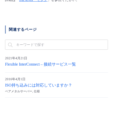
■ セットアップガイド
パートナー
- データと分析
管理機能
サポート
IoT
故障/メンテナンス履歴
- 新規お申し込み方法
販売パートナー向けプログラム
トレーニング/操作動画
- IoT
すべてのメニューを見る
管理機能
モニタリング/監査
メンテナンス予定
関連するページ
- 初期設定・確認
協業パートナー
脱炭素化
- マルチクラウド利用
すべてのメニューを見る
サポート
定期メンテナンス
- ユーザー機能の管理
- リモートワーク
すべてのメニューを見る
2021年4月21日
- 登録情報の管理
Flexible InterConnect – 接続サービス一覧
- ITインフラストラクチャー
- APIリファレンス
2016年4月1日
- その他
ISO持ち込みには対応していますか？
■ 基本構築ガイド
ベアメタルサーバー, 仕様
- クラウド / サーバー