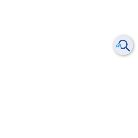
Smart Data Platform につい
ヘルプ
て
よくある質問
特長
お問い合わせ
サービス一覧
トレーニング/操作動画
ユースケース
導入事例
法的情報・信頼性