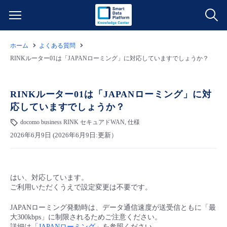
ホーム
よくある質問
サービス一覧
RINKルーター01は「JAPANローミング」に対応していますでしょうか？
データ利活用
よくある質問
RINKルーター01は「JAPANローミング」に対
応していますでしょうか？
クラウド/サーバー
データ利活用
料金情報
docomo business RINK セキュアドWAN, 仕様
2026年6月9日 (2026年6月9日:更新）
ネットワーク
クラウド/サーバー
料金シミュレーター
ご利用開始ガイド
■ 管理機能
IoT
ネットワーク
データ利活用
ユースケース
はい、対応しています。
ご利用いただくうえで設定変更は不要です。
- 管理機能
- バックアップ
モニタリング/監査
IoT
クラウド/サーバー
故障/メンテナンス情報
JAPANローミング発動時は、データ通信速度が送受信ともに「最
大300kbps」に制限されるためご注意ください。
- セキュリティ・監査
サポート
モニタリング/監査
ネットワーク
サービス稼働状況
詳細は「
JAPANローミング
」を参照ください。