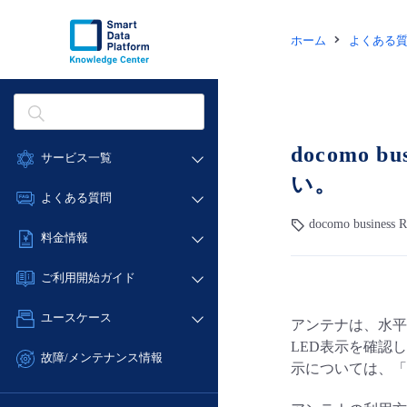
ホーム
よくある
docomo
サービス一覧
い。
データ利活用
よくある質問
クラウド/サーバー
docomo busine
データ利活用
料金情報
ネットワーク
クラウド/サーバー
料金シミュレーター
IoT
ご利用開始ガイド
ネットワーク
データ利活用
モニタリング/監査
■ 管理機能
IoT
ユースケース
アンテナは、水平
クラウド/サーバー
サポート
- 管理機能
モニタリング/監査
LED表示を確認
- バックアップ
ネットワーク
管理機能
故障/メンテナンス情報
示については、「
サポート
- セキュリティ・監査
■ セットアップガイド
IoT
すべてのメニューを見る
サービス稼働状況
管理機能
- データと分析
- 新規お申し込み方法