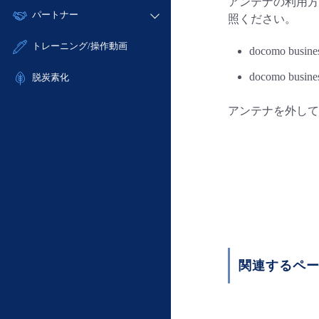
モニタリング/監査
アンテナの利用方
故障/メンテナンス履歴
すべてのメニューを見る
パートナー
- IoT
- 初期設定・確認
照ください。
サポート
メンテナンス予定
- マルチクラウド利用
- ユーザー機能の管理
販売パートナー向けプログラム
すべてのメニューを見る
トレーニング/操作動画
docomo b
定期メンテナンス
- リモートワーク
- 登録情報の管理
協業パートナー
docomo b
- ITインフラストラクチャー
脱炭素化
- APIリファレンス
- その他
アンテナを外して
■ 基本構築ガイド
- クラウド / サーバー
- Flexible InterConnect
- Flexible Remote Access
- vUTM2
関連するペ