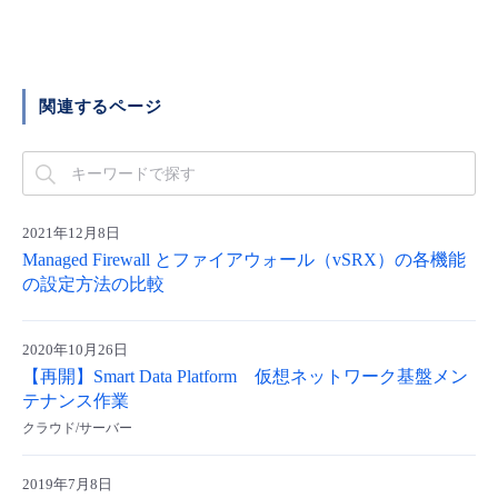
■ セットアップガイド
パートナー
- データと分析
管理機能
サポート
IoT
故障/メンテナンス履歴
- 新規お申し込み方法
販売パートナー向けプログラム
関連するページ
トレーニング/操作動画
- IoT
すべてのメニューを見る
管理機能
モニタリング/監査
メンテナンス予定
- 初期設定・確認
協業パートナー
脱炭素化
- マルチクラウド利用
すべてのメニューを見る
サポート
定期メンテナンス
- ユーザー機能の管理
2021年12月8日
- リモートワーク
すべてのメニューを見る
- 登録情報の管理
Managed Firewall とファイアウォール（vSRX）の各機能
の設定方法の比較
- ITインフラストラクチャー
- APIリファレンス
2020年10月26日
- その他
【再開】Smart Data Platform 仮想ネットワーク基盤メン
テナンス作業
■ 基本構築ガイド
クラウド/サーバー
- クラウド / サーバー
2019年7月8日