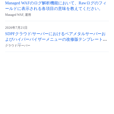
Managed WAFのログ解析機能において、Rawログのフィ
- Flexible InterConnect
ールドに表示される各項目の意味を教えてください。
Managed WAF, 運用
- Flexible Remote Access
2026年7月21日
SDPFクラウド/サーバーにおけるベアメタルサーバーお
- vUTM2
よびハイパーバイザーメニューの改修版テンプレートリ
リース等について
クラウド/サーバー