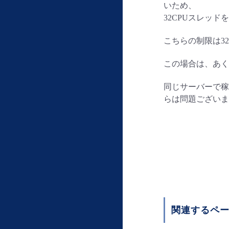
いため、
32CPUスレッ
こちらの制限は32
この場合は、あくま
同じサーバーで稼
らは問題ございま
関連するペ