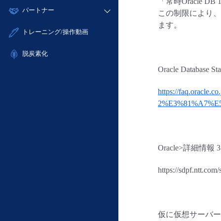
モニタリング/監査
「常時Oracle
故障/メンテナンス履歴
すべてのメニューを見る
パートナー
- IoT
- 初期設定・確認
この制限により、
サポート
メンテナンス予定
ます。
- マルチクラウド利用
- ユーザー機能の管理
販売パートナー向けプログラム
すべてのメニューを見る
トレーニング/操作動画
定期メンテナンス
- リモートワーク
- 登録情報の管理
協業パートナー
- ITインフラストラクチャー
脱炭素化
- APIリファレンス
- その他
Oracle Datab
■ 基本構築ガイド
- クラウド / サーバー
https://faq.oracle.c
2%E3%81%A7%E
- Flexible InterConnect
- Flexible Remote Access
- vUTM2
Oracle>詳細情
https://sdpf.ntt.com
仮に仮想サーバーイ