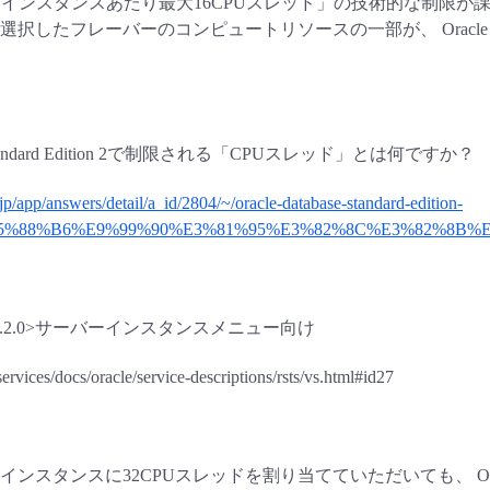
 DB 1インスタンスあたり最大16CPUスレッド」の技術的な制限
選択したフレーバーのコンピュートリソースの一部が、 Oracl
ase Standard Edition 2で制限される「CPUスレッド」とは何ですか？
o.jp/app/answers/detail/a_id/2804/~/oracle-database-standard-edition-
5%88%B6%E9%99%90%E3%81%95%E3%82%8C%E3%82%8B%
報 3.2.0>サーバーインスタンスメニュー向け
/services/docs/oracle/service-descriptions/rsts/vs.html#id27
ンスタンスに32CPUスレッドを割り当てていただいても、 Ora