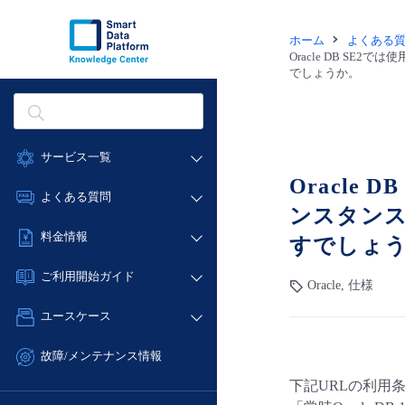
ホーム
よくある
Oracle DB S
でしょうか。
サービス一覧
Oracle
データ利活用
よくある質問
ンスタンス
クラウド/サーバー
データ利活用
料金情報
すでしょ
ネットワーク
クラウド/サーバー
料金シミュレーター
IoT
ご利用開始ガイド
ネットワーク
Oracle, 仕様
データ利活用
モニタリング/監査
■ 管理機能
IoT
ユースケース
クラウド/サーバー
サポート
- 管理機能
モニタリング/監査
- バックアップ
ネットワーク
管理機能
故障/メンテナンス情報
サポート
- セキュリティ・監査
■ セットアップガイド
IoT
すべてのメニューを見る
下記URLの利用条件のと
サービス稼働状況
管理機能
- データと分析
- 新規お申し込み方法