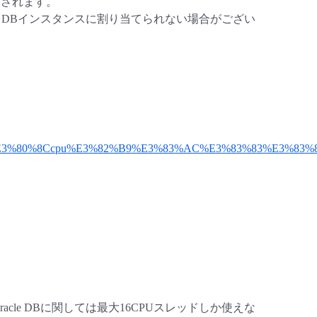
が課されます。
e DBインスタンスに割り当てられない場合がござい
E3%80%8Ccpu%E3%82%B9%E3%83%AC%E3%83%83%E3%83
cle DBに関しては最大16CPUスレッドしか使えな