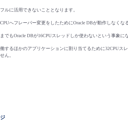
ドをフルに活用できないこととなります。
CPUへフレーバー変更をしたためにOracle DBが動作しな
でもOracle DBが16CPUスレッドしか使わないという事象
働するほかのアプリケーションに割り当てるために32CPUス
せん。
ージ