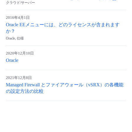
向け」 Oracle Enterprise Edition ライセンスにおける新メニ
クラウド/サーバー
ューの提供開始および 既存メニューの新規販売終了
2016年4月1日
Oracle EEメニューには、どのライセンスが含まれます
か？
Oracle, 仕様
2020年12月10日
Oracle
2021年12月8日
Managed Firewall とファイアウォール（vSRX）の各機能
の設定方法の比較