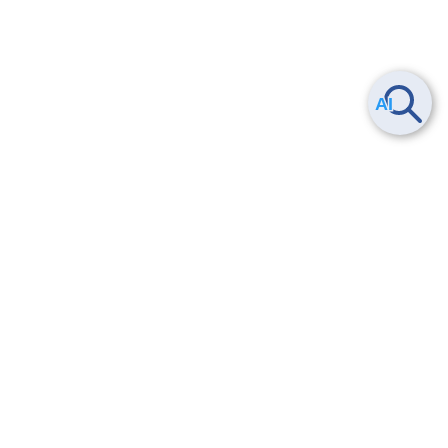
Smart Data Platform につい
ヘルプ
て
よくある質問
特長
お問い合わせ
サービス一覧
トレーニング/操作動画
ユースケース
導入事例
法的情報・信頼性
料金情報
サービス利用規約・SLA