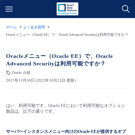
ホーム
よくある質問
サービス一覧
Oracleメニュー（Oracle EE）で、Oracle Advanced Securityは利用可能ですか？
データ利活用
よくある質問
Oracleメニュー（Oracle EE）で、Oracle
Advanced Securityは利用可能ですか？
クラウド/サーバー
データ利活用
料金情報
Oracle, 仕様
2017年11月30日 (2022年10月23日:更新）
ネットワーク
クラウド/サーバー
料金シミュレーター
ご利用開始ガイド
■ 管理機能
IoT
ネットワーク
データ利活用
ユースケース
はい、利用可能です。Oracle EEにおいて利用可能なオプション
製品は、以下の通りです。
- 管理機能
- バックアップ
モニタリング/監査
IoT
クラウド/サーバー
故障/メンテナンス情報
サーバーインスタンスメニュー向けのOracle EEが提供するオプ
- セキュリティ・監査
サポート
モニタリング/監査
ネットワーク
サービス稼働状況