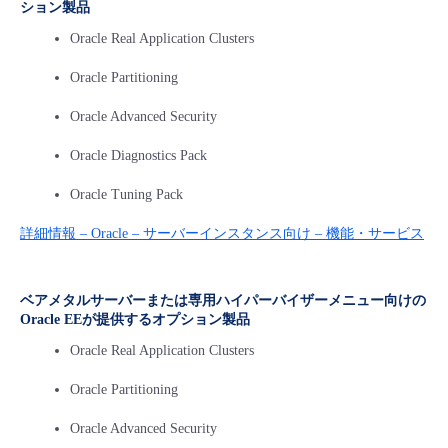
ション製品
■ セットアップガイド
Oracle Real Application Clusters
パートナー
- データと分析
管理機能
サポート
IoT
故障/メンテナンス履歴
- 新規お申し込み方法
Oracle Partitioning
販売パートナー向けプログラム
トレーニング/操作動画
- IoT
すべてのメニューを見る
管理機能
モニタリング/監査
メンテナンス予定
Oracle Advanced Security
- 初期設定・確認
協業パートナー
Oracle Diagnostics Pack
脱炭素化
- マルチクラウド利用
すべてのメニューを見る
サポート
定期メンテナンス
- ユーザー機能の管理
Oracle Tuning Pack
- リモートワーク
すべてのメニューを見る
- 登録情報の管理
詳細情報 – Oracle – サーバーインスタンス向け – 機能・サービス
- ITインフラストラクチャー
- APIリファレンス
ベアメタルサーバーまたは専用ハイパーバイザーメニュー向けの
Oracle EEが提供するオプション製品
- その他
Oracle Real Application Clusters
■ 基本構築ガイド
Oracle Partitioning
- クラウド / サーバー
Oracle Advanced Security