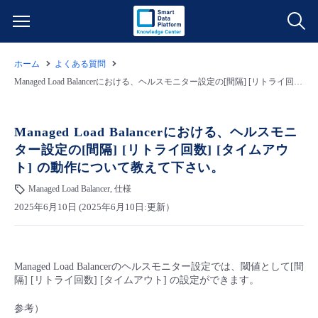
ホーム
よくある質問
サービス一覧
Managed Load Balancerにおける、ヘルスモニター設定の[間隔] [リトライ回数] [タイムアウト] の動作について教えて下さい。
データ利活用
よくある質問
Managed Load Balancerにおける、ヘルスモニ
ター設定の[間隔] [リトライ回数] [タイムアウ
クラウド/サーバー
データ利活用
料金情報
ト] の動作について教えて下さい。
Managed Load Balancer, 仕様
ネットワーク
クラウド/サーバー
料金シミュレーター
ご利用開始ガイド
2025年6月10日 (2025年6月10日:更新）
■ 管理機能
IoT
ネットワーク
データ利活用
ユースケース
Managed Load Balancerのヘルスモニター設定では、閾値として[間
- 管理機能
- バックアップ
モニタリング/監査
IoT
クラウド/サーバー
故障/メンテナンス情報
隔] [リトライ回数] [タイムアウト] の設定ができます。
参考）
- セキュリティ・監査
サポート
モニタリング/監査
ネットワーク
サービス稼働状況