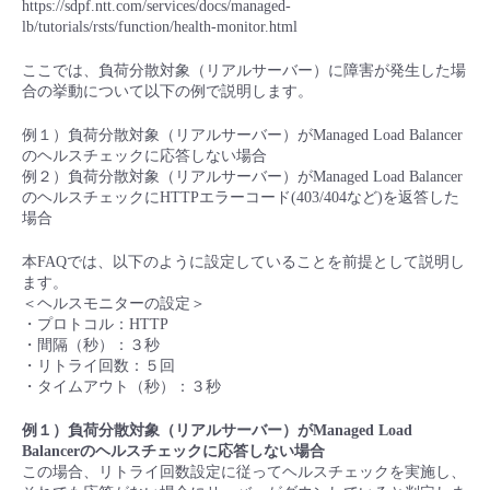
https://sdpf.ntt.com/services/docs/managed-
■ セットアップガイド
lb/tutorials/rsts/function/health-monitor.html
パートナー
- データと分析
管理機能
サポート
IoT
故障/メンテナンス履歴
- 新規お申し込み方法
ここでは、負荷分散対象（リアルサーバー）に障害が発生した場
合の挙動について以下の例で説明します。
販売パートナー向けプログラム
トレーニング/操作動画
- IoT
すべてのメニューを見る
管理機能
モニタリング/監査
メンテナンス予定
- 初期設定・確認
例１）負荷分散対象（リアルサーバー）がManaged Load Balancer
のヘルスチェックに応答しない場合
協業パートナー
脱炭素化
- マルチクラウド利用
例２）負荷分散対象（リアルサーバー）がManaged Load Balancer
すべてのメニューを見る
サポート
定期メンテナンス
- ユーザー機能の管理
のヘルスチェックにHTTPエラーコード(403/404など)を返答した
場合
- リモートワーク
すべてのメニューを見る
- 登録情報の管理
本FAQでは、以下のように設定していることを前提として説明し
ます。
- ITインフラストラクチャー
＜ヘルスモニターの設定＞
- APIリファレンス
・プロトコル：HTTP
・間隔（秒）：３秒
- その他
・リトライ回数：５回
・タイムアウト（秒）：３秒
■ 基本構築ガイド
例１）負荷分散対象（リアルサーバー）がManaged Load
Balancerのヘルスチェックに応答しない場合
- クラウド / サーバー
この場合、リトライ回数設定に従ってヘルスチェックを実施し、