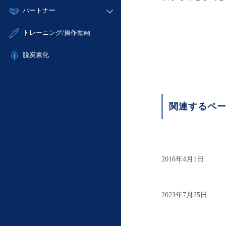
モニタリング/監査
故障/メンテナンス履歴
すべてのメニューを見る
パートナー
- IoT
- 初期設定・確認
サポート
メンテナンス予定
- マルチクラウド利用
- ユーザー機能の管理
販売パートナー向けプログラム
すべてのメニューを見る
トレーニング/操作動画
定期メンテナンス
- リモートワーク
- 登録情報の管理
協業パートナー
- ITインフラストラクチャー
脱炭素化
- APIリファレンス
- その他
■ 基本構築ガイド
- クラウド / サーバー
関連するペ
- Flexible InterConnect
- Flexible Remote Access
- vUTM2
2016年4月1日
2023年7月25日