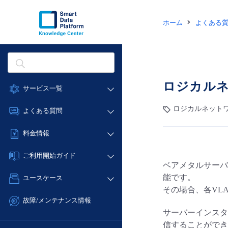
ホーム
よくある
ロジカルネ
サービス一覧
データ利活用
ロジカルネットワ
よくある質問
クラウド/サーバー
データ利活用
料金情報
ネットワーク
クラウド/サーバー
料金シミュレーター
IoT
ご利用開始ガイド
ネットワーク
ベアメタルサーバ
データ利活用
モニタリング/監査
■ 管理機能
IoT
能です。
ユースケース
クラウド/サーバー
サポート
- 管理機能
その場合、各VL
モニタリング/監査
- バックアップ
ネットワーク
管理機能
故障/メンテナンス情報
サポート
- セキュリティ・監査
サーバーインスタ
■ セットアップガイド
IoT
すべてのメニューを見る
サービス稼働状況
管理機能
信することができ
- データと分析
- 新規お申し込み方法