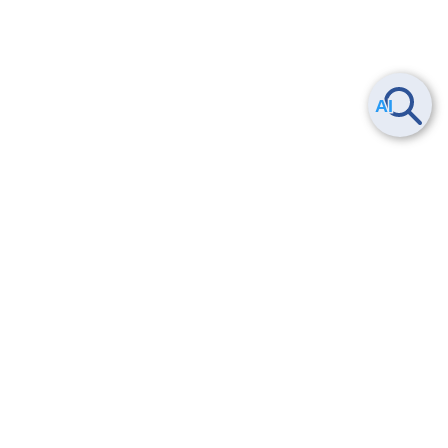
ヘルプ
よくある質問
お問い合わせ
トレーニング/操作動画
法的情報・信頼性
サービス利用規約・SLA