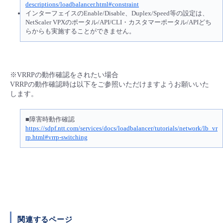
■ セットアップガイド
descriptions/loadbalancer.html#constraint
インターフェイスのEnable/Disable、Duplex/Speed等の設定は、
パートナー
NetScaler VPXのポータル/API/CLI・カスタマーポータル/APIどち
- データと分析
管理機能
サポート
IoT
故障/メンテナンス履歴
らからも実施することができません。
- 新規お申し込み方法
販売パートナー向けプログラム
トレーニング/操作動画
- IoT
すべてのメニューを見る
管理機能
モニタリング/監査
メンテナンス予定
- 初期設定・確認
※VRRPの動作確認をされたい場合
協業パートナー
脱炭素化
- マルチクラウド利用
すべてのメニューを見る
サポート
定期メンテナンス
VRRPの動作確認時は以下をご参照いただけますようお願いいた
- ユーザー機能の管理
します。
- リモートワーク
すべてのメニューを見る
- 登録情報の管理
■障害時動作確認
https://sdpf.ntt.com/services/docs/loadbalancer/tutorials/network/lb_vr
- ITインフラストラクチャー
rp.html#vrrp-switching
- APIリファレンス
- その他
■ 基本構築ガイド
- クラウド / サーバー
関連するページ