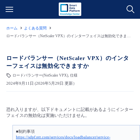
ホーム
よくある質問
サービス一覧
ロードバランサー（NetScaler VPX）のインターフェイスは無効化できますか
データ利活用
よくある質問
ロードバランサー（NetScaler VPX）のインタ
ーフェイスは無効化できますか
クラウド/サーバー
データ利活用
料金情報
ロードバランサー(NetScaler VPX), 仕様
2024年9月11日 (2026年5月29日:更新）
ネットワーク
クラウド/サーバー
料金シミュレーター
ご利用開始ガイド
■ 管理機能
IoT
ネットワーク
データ利活用
ユースケース
恐れ入りますが、以下ドキュメントに記載があるようにインター
フェイスの無効化は実施いただけません。
- 管理機能
- バックアップ
モニタリング/監査
IoT
クラウド/サーバー
故障/メンテナンス情報
■制約事項
https://sdpf.ntt.com/services/docs/loadbalancer/service-
- セキュリティ・監査
サポート
モニタリング/監査
ネットワーク
サービス稼働状況