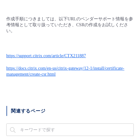
■ セットアップガイド
パートナー
- データと分析
管理機能
サポート
IoT
故障/メンテナンス履歴
作成手順につきましては、以下URLのベンダーサポート情報を参
- 新規お申し込み方法
考情報として取り扱っていただき、CSRの作成をお試しくださ
販売パートナー向けプログラム
い。
トレーニング/操作動画
- IoT
すべてのメニューを見る
管理機能
モニタリング/監査
メンテナンス予定
- 初期設定・確認
協業パートナー
脱炭素化
- マルチクラウド利用
すべてのメニューを見る
サポート
定期メンテナンス
- ユーザー機能の管理
https://support.citrix.com/article/CTX211887
- リモートワーク
https://docs.citrix.com/en-us/citrix-gateway/12-1/install/certificate-
すべてのメニューを見る
- 登録情報の管理
management/create-csr.html
- ITインフラストラクチャー
- APIリファレンス
- その他
関連するページ
■ 基本構築ガイド
- クラウド / サーバー