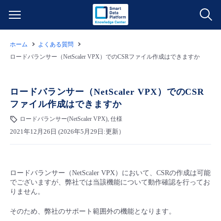
ホーム
よくある質問
サービス一覧
ロードバランサー（NetScaler VPX）でのCSRファイル作成はできますか
データ利活用
よくある質問
ロードバランサー（NetScaler VPX）でのCSR
ファイル作成はできますか
クラウド/サーバー
データ利活用
料金情報
ロードバランサー(NetScaler VPX), 仕様
2021年12月26日 (2026年5月29日:更新）
ネットワーク
クラウド/サーバー
料金シミュレーター
ご利用開始ガイド
■ 管理機能
IoT
ネットワーク
データ利活用
ユースケース
ロードバランサー（NetScaler VPX）において、CSRの作成は可能
でございますが、弊社では当該機能について動作確認を行ってお
- 管理機能
- バックアップ
モニタリング/監査
IoT
クラウド/サーバー
りません。
故障/メンテナンス情報
そのため、弊社のサポート範囲外の機能となります。
- セキュリティ・監査
サポート
モニタリング/監査
ネットワーク
サービス稼働状況