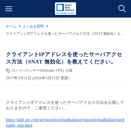
ホーム
よくある質問
サービス一覧
クライアントIPアドレスを使ったサーバアクセス方法（SNAT 無効化）を教えてください。
データ利活用
よくある質問
クライアントIPアドレスを使ったサーバアクセ
ス方法（SNAT 無効化）を教えてください。
クラウド/サーバー
データ利活用
料金情報
ロードバランサー(NetScaler VPX), 仕様
2017年3月31日 (2026年3月25日:更新）
ネットワーク
クラウド/サーバー
料金シミュレーター
ご利用開始ガイド
■ 管理機能
IoT
ネットワーク
データ利活用
ユースケース
クライアントIPアドレスを使ったサーバアクセス方法を公開して
おりますので、ご参照ください。
- 管理機能
- バックアップ
モニタリング/監査
IoT
クラウド/サーバー
故障/メンテナンス情報
https://sdpf.ntt.com/services/docs/loadbalancer/tutorials/loadbalancing/d
isable_snat.html
- セキュリティ・監査
サポート
モニタリング/監査
ネットワーク
サービス稼働状況