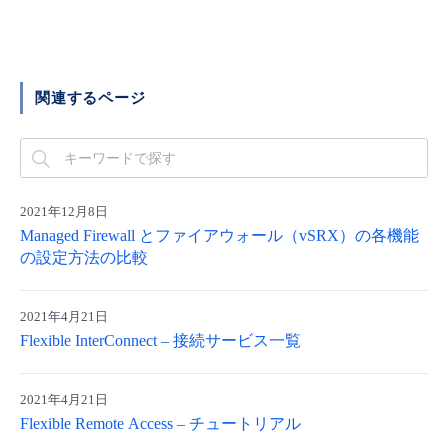
■ セットアップガイド
パートナー
- データと分析
管理機能
サポート
IoT
故障/メンテナンス履歴
- 新規お申し込み方法
販売パートナー向けプログラム
関連するページ
トレーニング/操作動画
- IoT
すべてのメニューを見る
管理機能
モニタリング/監査
メンテナンス予定
- 初期設定・確認
協業パートナー
脱炭素化
- マルチクラウド利用
すべてのメニューを見る
サポート
定期メンテナンス
- ユーザー機能の管理
2021年12月8日
- リモートワーク
すべてのメニューを見る
- 登録情報の管理
Managed Firewall とファイアウォール（vSRX）の各機能
の設定方法の比較
- ITインフラストラクチャー
- APIリファレンス
2021年4月21日
- その他
Flexible InterConnect – 接続サービス一覧
■ 基本構築ガイド
2021年4月21日
- クラウド / サーバー
Flexible Remote Access – チュートリアル