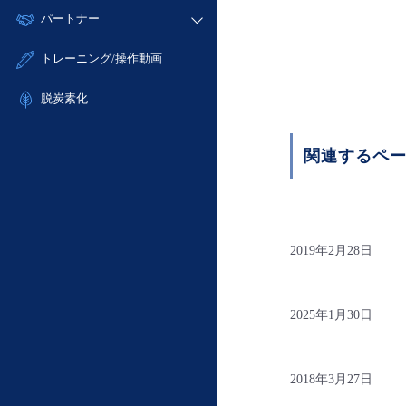
モニタリング/監査
故障/メンテナンス履歴
すべてのメニューを見る
パートナー
- IoT
- 初期設定・確認
サポート
メンテナンス予定
- マルチクラウド利用
- ユーザー機能の管理
販売パートナー向けプログラム
すべてのメニューを見る
トレーニング/操作動画
定期メンテナンス
- リモートワーク
- 登録情報の管理
協業パートナー
- ITインフラストラクチャー
脱炭素化
- APIリファレンス
- その他
■ 基本構築ガイド
関連するペ
- クラウド / サーバー
- Flexible InterConnect
- Flexible Remote Access
- vUTM2
2019年2月28日
2025年1月30日
2018年3月27日