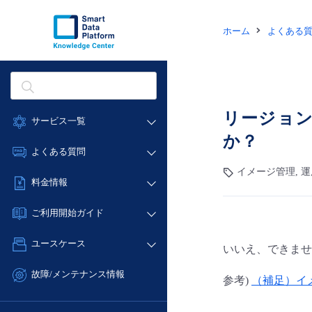
ホーム
よくある
リージョ
サービス一覧
か？
データ利活用
よくある質問
クラウド/サーバー
イメージ管理, 運
データ利活用
料金情報
ネットワーク
クラウド/サーバー
料金シミュレーター
IoT
ご利用開始ガイド
ネットワーク
データ利活用
モニタリング/監査
■ 管理機能
IoT
ユースケース
いいえ、できませ
クラウド/サーバー
サポート
- 管理機能
モニタリング/監査
- バックアップ
ネットワーク
管理機能
故障/メンテナンス情報
参考)
（補足）イ
サポート
- セキュリティ・監査
■ セットアップガイド
IoT
すべてのメニューを見る
サービス稼働状況
管理機能
- データと分析
- 新規お申し込み方法