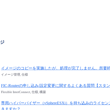
ージ
イメージのコピーを実施したが、処理が完了しません。所要
イメージ管理, 仕様
FIC-Routerの申し込み/設定変更に関するよくある質問【スタ
Flexible InterConnect, 仕様, 構築
専用ハイパーバイザー（vSphereESXi）を持ち込みのライセンスで
きますか？