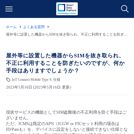
ホーム
よくある質問
サービス一覧
屋外等に設置した機器からSIMを抜き取られ、不正に利用することを防ぎたいのですが、何か手段はありますでしょうか？
データ利活用
よくある質問
屋外等に設置した機器からSIMを抜き取られ、
不正に利用することを防ぎたいのですが、何か
クラウド/サーバー
データ利活用
料金情報
手段はありますでしょうか？
IoT Connect Mobile Type S, 仕様
ネットワーク
クラウド/サーバー
料金シミュレーター
ご利用開始ガイド
2023年5月16日 (2023年5月16日:更新）
■ 管理機能
IoT
ネットワーク
データ利活用
ユースケース
現状サービスの機能としてSIM盗難後の不正利用を防ぐ手段はご
- 管理機能
- バックアップ
モニタリング/監査
IoT
クラウド/サーバー
故障/メンテナンス情報
ざいません。
ただ、ICMSは既定のAPN（ICGW or FICセット利用の場合は
ID/Passも）を、デバイスに設定をしないと接続できない仕様とな
- セキュリティ・監査
サポート
モニタリング/監査
ネットワーク
サービス稼働状況