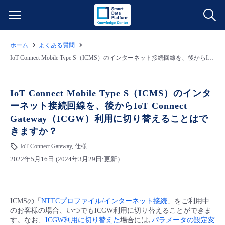
ホーム
よくある質問
サービス一覧
IoT Connect Mobile Type S（ICMS）のインターネット接続回線を、後からIoT Connect Gateway（ICGW）利用に切り替えることはできますか？
データ利活用
よくある質問
IoT Connect Mobile Type S（ICMS）のインタ
ーネット接続回線を、後からIoT Connect
クラウド/サーバー
データ利活用
料金情報
Gateway（ICGW）利用に切り替えることはで
きますか？
ネットワーク
クラウド/サーバー
料金シミュレーター
ご利用開始ガイド
IoT Connect Gateway, 仕様
2022年5月16日 (2024年3月29日:更新）
■ 管理機能
IoT
ネットワーク
データ利活用
ユースケース
- 管理機能
- バックアップ
モニタリング/監査
IoT
クラウド/サーバー
故障/メンテナンス情報
ICMSの「
NTTCプロファイル/インターネット接続
」をご利用中
のお客様の場合、いつでもICGW利用に切り替えることができま
す。なお、
ICGW利用に切り替えた
場合には､
パラメータの設定変
- セキュリティ・監査
サポート
モニタリング/監査
ネットワーク
サービス稼働状況