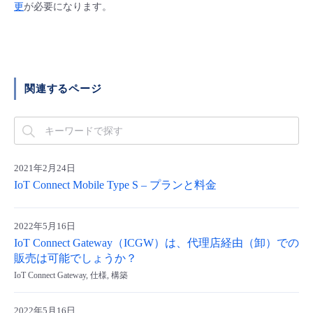
■ セットアップガイド
更
が必要になります。
パートナー
- データと分析
管理機能
サポート
IoT
故障/メンテナンス履歴
- 新規お申し込み方法
販売パートナー向けプログラム
トレーニング/操作動画
- IoT
すべてのメニューを見る
管理機能
モニタリング/監査
メンテナンス予定
- 初期設定・確認
関連するページ
協業パートナー
脱炭素化
- マルチクラウド利用
すべてのメニューを見る
サポート
定期メンテナンス
- ユーザー機能の管理
- リモートワーク
すべてのメニューを見る
- 登録情報の管理
2021年2月24日
IoT Connect Mobile Type S – プランと料金
- ITインフラストラクチャー
- APIリファレンス
2022年5月16日
- その他
IoT Connect Gateway（ICGW）は、代理店経由（卸）での
■ 基本構築ガイド
販売は可能でしょうか？
IoT Connect Gateway, 仕様, 構築
- クラウド / サーバー
2022年5月16日