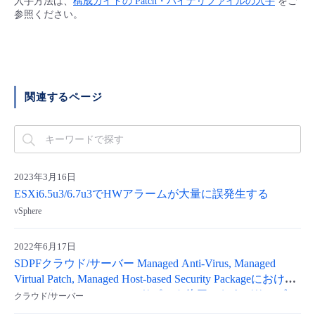
入手方法は、
構成ガイドの Patch・バイナリファイルの入手
をご
■ セットアップガイド
参照ください。
パートナー
- データと分析
管理機能
サポート
IoT
故障/メンテナンス履歴
- 新規お申し込み方法
販売パートナー向けプログラム
トレーニング/操作動画
- IoT
すべてのメニューを見る
管理機能
モニタリング/監査
メンテナンス予定
- 初期設定・確認
関連するページ
協業パートナー
脱炭素化
- マルチクラウド利用
すべてのメニューを見る
サポート
定期メンテナンス
- ユーザー機能の管理
- リモートワーク
すべてのメニューを見る
- 登録情報の管理
2023年3月16日
- ITインフラストラクチャー
ESXi6.5u3/6.7u3でHWアラームが大量に誤発生する
- APIリファレンス
vSphere
- その他
2022年6月17日
■ 基本構築ガイド
SDPFクラウド/サーバー Managed Anti-Virus, Managed
Virtual Patch, Managed Host-based Security Packageにおける
Agentバージョン(ver11)のサポート終了、およびサービス
- クラウド / サーバー
クラウド/サーバー
提供基盤バージョンアップについて