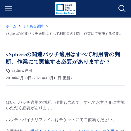
ホーム
よくある質問
サービス一覧
vSphereの関連パッチ適用はすべて利用者の判断、作業にて実施する必要がありますか？
データ利活用
よくある質問
vSphereの関連パッチ適用はすべて利用者の判
断、作業にて実施する必要がありますか？
クラウド/サーバー
データ利活用
料金情報
vSphere, 運用
2018年7月30日 (2021年10月13日:更新）
ネットワーク
クラウド/サーバー
料金シミュレーター
ご利用開始ガイド
■ 管理機能
IoT
ネットワーク
データ利活用
ユースケース
はい。パッチ適用の判断、作業も含めて、すべてお客さまに実施
いただく必要があります。
- 管理機能
- バックアップ
モニタリング/監査
IoT
クラウド/サーバー
故障/メンテナンス情報
パッチ・バイナリファイルはチケットにてご依頼ください。
- セキュリティ・監査
サポート
モニタリング/監査
ネットワーク
サービス稼働状況