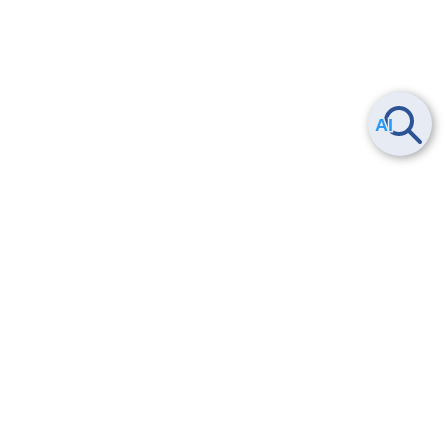
Smart Data Platform につい
ヘルプ
て
よくある質問
特長
お問い合わせ
サービス一覧
トレーニング/操作動画
ユースケース
導入事例
法的情報・信頼性
料金情報