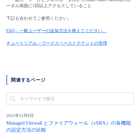
■ セットアップガイド
ータル画面に1回以上アクセスしていること
パートナー
- データと分析
管理機能
サポート
IoT
故障/メンテナンス履歴
下記も合わせてご参照ください。
- 新規お申し込み方法
販売パートナー向けプログラム
FAQ – 一般ユーザーの追加方法を教えてください。
トレーニング/操作動画
- IoT
すべてのメニューを見る
管理機能
モニタリング/監査
メンテナンス予定
- 初期設定・確認
チュートリアル – ワークスペースとテナントの管理
協業パートナー
脱炭素化
- マルチクラウド利用
すべてのメニューを見る
サポート
定期メンテナンス
- ユーザー機能の管理
- リモートワーク
すべてのメニューを見る
- 登録情報の管理
関連するページ
- ITインフラストラクチャー
- APIリファレンス
- その他
■ 基本構築ガイド
2021年12月8日
Managed Firewall とファイアウォール（vSRX）の各機能
の設定方法の比較
- クラウド / サーバー