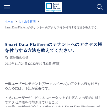
ホーム
よくある質問
サービス一覧
Smart Data Platformのテナントへのアクセス権を付与する方法を教えてください。
データ利活用
よくある質問
Smart Data Platformのテナントへのアクセス権
を付与する方法を教えてください。
クラウド/サーバー
データ利活用
料金情報
管理機能, 仕様
2017年11月24日 (2022年10月23日:更新）
ネットワーク
クラウド/サーバー
料金シミュレーター
ご利用開始ガイド
■ 管理機能
IoT
ネットワーク
データ利活用
ユースケース
一般ユーザーにテナント(ワークスペース)のアクセス権を付与す
るためには、下記が必要です。
- 管理機能
- バックアップ
モニタリング/監査
IoT
クラウド/サーバー
故障/メンテナンス情報
・そのユーザーが、ビジネスポータル上でお客さまの契約に対し
てアクセス権を付与されていること
- セキュリティ・監査
サポート
モニタリング/監査
ネットワーク
サービス稼働状況
・一般ユーザーがビジネスポータルからSmart Data Platformのポ