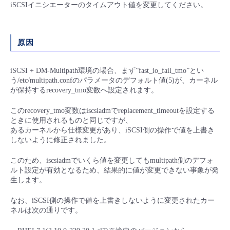
■ セットアップガイド
iSCSIイニシエーターのタイムアウト値を変更してください。
パートナー
- データと分析
管理機能
サポート
IoT
故障/メンテナンス履歴
- 新規お申し込み方法
原因
販売パートナー向けプログラム
トレーニング/操作動画
- IoT
すべてのメニューを見る
管理機能
モニタリング/監査
メンテナンス予定
- 初期設定・確認
iSCSI + DM-Multipath環境の場合、まず”fast_io_fail_tmo”とい
協業パートナー
う/etc/multipath.confのパラメータのデフォルト値(5)が、カーネル
脱炭素化
- マルチクラウド利用
すべてのメニューを見る
サポート
定期メンテナンス
が保持するrecovery_tmo変数へ設定されます。
- ユーザー機能の管理
このrecovery_tmo変数はiscsiadmでreplacement_timeoutを設定する
- リモートワーク
すべてのメニューを見る
- 登録情報の管理
ときに使用されるものと同じですが、
あるカーネルから仕様変更があり、iSCSI側の操作で値を上書き
- ITインフラストラクチャー
しないように修正されました。
- APIリファレンス
このため、iscsiadmでいくら値を変更してもmultipath側のデフォ
- その他
ルト設定が有効となるため、結果的に値が変更できない事象が発
生します。
■ 基本構築ガイド
なお、iSCSI側の操作で値を上書きしないように変更されたカー
ネルは次の通りです。
- クラウド / サーバー