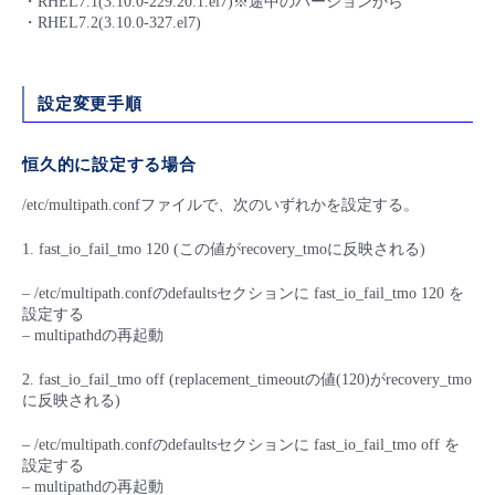
・RHEL7.1(3.10.0-229.20.1.el7)※途中のバージョンから
・RHEL7.2(3.10.0-327.el7)
- Flexible InterConnect
- Flexible Remote Access
設定変更手順
- vUTM2
恒久的に設定する場合
/etc/multipath.confファイルで、次のいずれかを設定する。
1. fast_io_fail_tmo 120 (この値がrecovery_tmoに反映される)
– /etc/multipath.confのdefaultsセクションに fast_io_fail_tmo 120 を
設定する
– multipathdの再起動
2. fast_io_fail_tmo off (replacement_timeoutの値(120)がrecovery_tmo
に反映される)
– /etc/multipath.confのdefaultsセクションに fast_io_fail_tmo off を
設定する
– multipathdの再起動