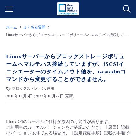
ホーム
よくある質問
サービス一覧
Linuxサーバーからブロックストレージボリュームへマルチパス接続していますが、iSCSIイニシエーターのタイムアウト値を、iscsiadmコマンドから変更することができません。
データ利活用
よくある質問
Linuxサーバーからブロックストレージボリュ
ームへマルチパス接続していますが、iSCSIイ
クラウド/サーバー
データ利活用
料金情報
ニシエーターのタイムアウト値を、iscsiadmコ
マンドから変更することができません。
ネットワーク
クラウド/サーバー
料金シミュレーター
ご利用開始ガイド
ブロックストレージ, 運用
2018年12月6日 (2022年10月29日:更新）
■ 管理機能
IoT
ネットワーク
データ利活用
ユースケース
- 管理機能
- バックアップ
モニタリング/監査
IoT
クラウド/サーバー
故障/メンテナンス情報
Linux OSのカーネルの仕様が原因の可能性があります。
ご利用中のカーネルバージョンをご確認いただき、【原因】記載
のバージョン以降である場合は、【設定変更手順】記載の手順で
- セキュリティ・監査
サポート
モニタリング/監査
ネットワーク
サービス稼働状況