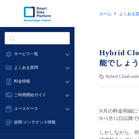
ホーム
よくある
Hybrid 
サービス一覧
能でしょ
データ利活用
よくある質問
クラウド/サーバー
Hybrid Cloud wit
データ利活用
料金情報
ネットワーク
クラウド/サーバー
料金シミュレーター
IoT
ご利用開始ガイド
ネットワーク
データ利活用
モニタリング/監査
■ 管理機能
IoT
ユースケース
N月の料金明細に
クラウド/サーバー
サポート
- 管理機能
モニタリング/監査
N+1月11日以
- バックアップ
ネットワーク
管理機能
故障/メンテナンス情報
サポート
- セキュリティ・監査
■ セットアップガイド
IoT
すべてのメニューを見る
しかしながら、何
サービス稼働状況
管理機能
- データと分析
- 新規お申し込み方法