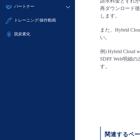
モニタリング/監査
請求料金とずれが
故障/メンテナンス履歴
すべてのメニューを見る
パートナー
- IoT
- 初期設定・確認
再ダウンロード後
サポート
メンテナンス予定
します。
- マルチクラウド利用
- ユーザー機能の管理
販売パートナー向けプログラム
すべてのメニューを見る
トレーニング/操作動画
定期メンテナンス
- リモートワーク
- 登録情報の管理
協業パートナー
また、Hybrid C
- ITインフラストラクチャー
脱炭素化
- APIリファレンス
い。
- その他
■ 基本構築ガイド
例) Hybrid C
- クラウド / サーバー
SDPF Web明細
- Flexible InterConnect
す。
- Flexible Remote Access
- vUTM2
関連するペ