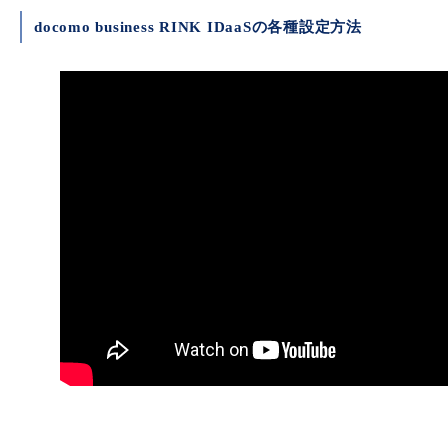
■ セットアップガイド
docomo business RINK IDaaSの各種設定方法
パートナー
- データと分析
管理機能
サポート
IoT
故障/メンテナンス履歴
- 新規お申し込み方法
販売パートナー向けプログラム
トレーニング/操作動画
- IoT
すべてのメニューを見る
管理機能
モニタリング/監査
メンテナンス予定
- 初期設定・確認
協業パートナー
脱炭素化
- マルチクラウド利用
すべてのメニューを見る
サポート
定期メンテナンス
- ユーザー機能の管理
- リモートワーク
すべてのメニューを見る
- 登録情報の管理
- ITインフラストラクチャー
- APIリファレンス
- その他
■ 基本構築ガイド
- クラウド / サーバー