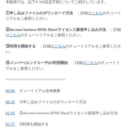
本動画では、以下4つの設定手順についてご紹介しています。
- Flexible InterConnect
①
申し込みファイルのダウンロード方法
：詳細は
こちら
のチュート
リアルをご参照ください。
- Flexible Remote Access
②
docomo business RINK IDaaSライセンス新規申し込み方法
：詳細
は
こちら
のチュートリアルをご参照ください。
- vUTM2
③
利用を開始する
：詳細は
こちら
のチュートリアルをご参照くださ
い。
④
メンバー(エンドユーザ)の利用開始
：詳細は
こちら
のチュートリ
アルをご参照ください。
==========================
00:00
チュートリアル全体概要
00:16
①申し込みファイルのダウンロード方法
01:05
②docomo business RINK IDaaSライセンス新規申し込み方法
02:57
➂利用を開始する