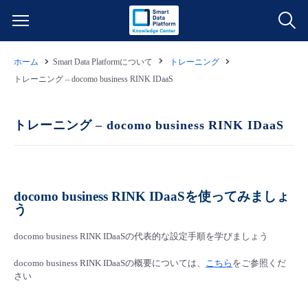
ホーム
Smart Data Platformについて
トレーニング
サービス一覧
トレーニング – docomo business RINK IDaaS
データ利活用
よくある質問
トレーニング – docomo business RINK IDaaS
クラウド/サーバー
データ利活用
料金情報
ネットワーク
クラウド/サーバー
料金シミュレーター
ご利用開始ガイド
docomo business RINK IDaaSを使ってみましょ
う
■ 管理機能
IoT
ネットワーク
データ利活用
ユースケース
docomo business RINK IDaaSの代表的な設定手順を学びましょう
docomo business RINK IDaaSの概要については、
- 管理機能
こちら
をご参照くだ
- バックアップ
モニタリング/監査
IoT
クラウド/サーバー
故障/メンテナンス情報
さい
- セキュリティ・監査
サポート
モニタリング/監査
ネットワーク
サービス稼働状況