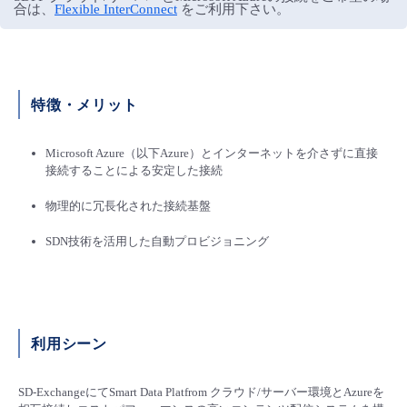
■ セットアップガイド
合は、
Flexible InterConnect
をご利用下さい。
パートナー
- データと分析
管理機能
サポート
IoT
故障/メンテナンス履歴
- 新規お申し込み方法
販売パートナー向けプログラム
トレーニング/操作動画
- IoT
すべてのメニューを見る
管理機能
モニタリング/監査
メンテナンス予定
特徴・メリット
- 初期設定・確認
協業パートナー
脱炭素化
- マルチクラウド利用
Microsoft Azure（以下Azure）とインターネットを介さずに直接
すべてのメニューを見る
サポート
定期メンテナンス
- ユーザー機能の管理
接続することによる安定した接続
- リモートワーク
物理的に冗長化された接続基盤
すべてのメニューを見る
- 登録情報の管理
SDN技術を活用した自動プロビジョニング
- ITインフラストラクチャー
- APIリファレンス
- その他
■ 基本構築ガイド
利用シーン
- クラウド / サーバー
SD-ExchangeにてSmart Data Platfrom クラウド/サーバー環境とAzureを