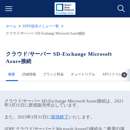
ホーム
SDPF提供メニュー一覧
サービス一覧
クラウド/サーバー SD-Exchange Microsoft Azure接続
データ利活用
よくある質問
クラウド/サーバー SD-Exchange Microsoft
Azure接続
クラウド/サーバー
データ利活用
料金情報
概要
詳細情報
プランと料金
チュートリアル
APIリファレンス
ネットワーク
クラウド/サーバー
料金シミュレーター
ご利用開始ガイド
■ 管理機能
IoT
ネットワーク
データ利活用
ユースケース
クラウド/サーバー SD-Exchange Microsoft Azure接続は、2021
年3月31日に新規販売停止しています。
- 管理機能
- バックアップ
モニタリング/監査
IoT
クラウド/サーバー
故障/メンテナンス情報
また、2023年3月31日に
提供終了
いたします。
- セキュリティ・監査
サポート
モニタリング/監査
ネットワーク
サービス稼働状況
SDPF クラウド/サーバーとMicrosoft Azureの接続をご希望の場