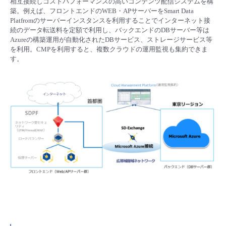
相互接続しコストパフォーマンスの高いコンテンツ配信システムを構
築。例えば、フロントエンドのWEB・APサーバーをSmart Data
- Flexible InterConnect
Platfromのサーバーインスタンスを利用することでインターネット接
続のデータ転送料を定額で利用し、バックエンドのDBサーバー等は
Azureの構築運用が自動化されたDBサービス、ストレージサービス等
- Flexible Remote Access
を利用。CMPを利用すると、複数クラウドの運用監視も集約できま
す。
- vUTM2