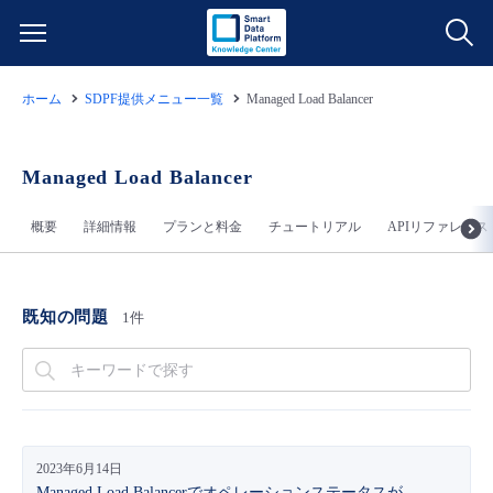
ホーム
SDPF提供メニュー一覧
Managed Load Balancer
サービス一覧
データ利活用
Managed Load Balancer
よくある質問
概要
詳細情報
プランと料金
チュートリアル
APIリファレンス
クラウド/サーバー
データ利活用
料金情報
ネットワーク
クラウド/サーバー
料金シミュレーター
ご利用開始ガイド
既知の問題
1件
■ 管理機能
IoT
ネットワーク
データ利活用
ユースケース
- 管理機能
- バックアップ
モニタリング/監査
IoT
クラウド/サーバー
故障/メンテナンス情報
2023年6月14日
- セキュリティ・監査
サポート
モニタリング/監査
ネットワーク
サービス稼働状況
Managed Load Balancerでオペレーションステータスが