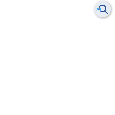
Smart Data Platform につい
ヘルプ
て
よくある質問
特長
お問い合わせ
サービス一覧
トレーニング/操作動画
ユースケース
導入事例
法的情報・信頼性
料金情報
サービス利用規約・SLA
お知らせ
セキュリティ&コンプライア
ンス
パートナー