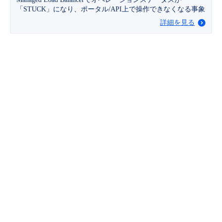
■ セットアップガイド
「STUCK」になり、ポータル/API上で操作できなくなる事象
パートナー
詳細を見る
- データと分析
管理機能
サポート
IoT
故障/メンテナンス履歴
- 新規お申し込み方法
販売パートナー向けプログラム
トレーニング/操作動画
- IoT
すべてのメニューを見る
管理機能
モニタリング/監査
メンテナンス予定
- 初期設定・確認
協業パートナー
脱炭素化
- マルチクラウド利用
すべてのメニューを見る
サポート
定期メンテナンス
- ユーザー機能の管理
- リモートワーク
すべてのメニューを見る
- 登録情報の管理
- ITインフラストラクチャー
- APIリファレンス
- その他
■ 基本構築ガイド
- クラウド / サーバー