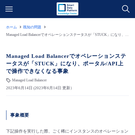
ホーム
既知の問題
サービス一覧
Managed Load Balancerでオペレーションステータスが「STUCK」になり、ポータル/API上で操作できなくなる事象
データ利活用
よくある質問
Managed Load Balancerでオペレーションステ
ータスが「STUCK」になり、ポータル/API上
クラウド/サーバー
データ利活用
料金情報
で操作できなくなる事象
Managed Load Balancer
ネットワーク
クラウド/サーバー
料金シミュレーター
ご利用開始ガイド
2023年6月14日 (2023年6月14日:更新）
■ 管理機能
IoT
ネットワーク
データ利活用
ユースケース
事象概要
- 管理機能
- バックアップ
モニタリング/監査
IoT
クラウド/サーバー
故障/メンテナンス情報
下記操作を実行した際、ごく稀にインスタンスのオペレーション
- セキュリティ・監査
サポート
モニタリング/監査
ネットワーク
サービス稼働状況