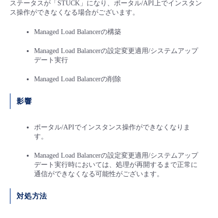
ステータスが「STUCK」になり、ポータル/API上でインスタン
■ セットアップガイド
ス操作ができなくなる場合がございます。
パートナー
- データと分析
管理機能
サポート
IoT
故障/メンテナンス履歴
- 新規お申し込み方法
Managed Load Balancerの構築
販売パートナー向けプログラム
トレーニング/操作動画
- IoT
Managed Load Balancerの設定変更適用/システムアップ
すべてのメニューを見る
管理機能
モニタリング/監査
メンテナンス予定
- 初期設定・確認
デート実行
協業パートナー
脱炭素化
- マルチクラウド利用
Managed Load Balancerの削除
すべてのメニューを見る
サポート
定期メンテナンス
- ユーザー機能の管理
影響
- リモートワーク
すべてのメニューを見る
- 登録情報の管理
ポータル/APIでインスタンス操作ができなくなりま
- ITインフラストラクチャー
す。
- APIリファレンス
Managed Load Balancerの設定変更適用/システムアップ
- その他
デート実行時においては、処理が再開するまで正常に
通信ができなくなる可能性がございます。
■ 基本構築ガイド
対処方法
- クラウド / サーバー