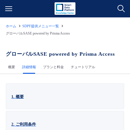
ホーム
SDPF提供メニュー一覧
サービス一覧
グローバルSASE powered by Prisma Access
データ利活用
よくある質問
グローバルSASE powered by Prisma Access
クラウド/サーバー
データ利活用
料金情報
概要
詳細情報
プランと料金
チュートリアル
ネットワーク
クラウド/サーバー
料金シミュレーター
ご利用開始ガイド
■ 管理機能
IoT
ネットワーク
データ利活用
ユースケース
1. 概要
- 管理機能
- バックアップ
モニタリング/監査
IoT
クラウド/サーバー
故障/メンテナンス情報
2. ご利用条件
- セキュリティ・監査
サポート
モニタリング/監査
ネットワーク
サービス稼働状況