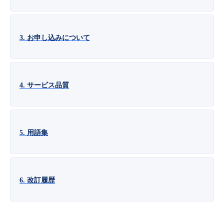
■ セットアップガイド
パートナー
- データと分析
管理機能
サポート
IoT
故障/メンテナンス履歴
- 新規お申し込み方法
3. お申し込みについて
販売パートナー向けプログラム
トレーニング/操作動画
- IoT
すべてのメニューを見る
管理機能
モニタリング/監査
メンテナンス予定
- 初期設定・確認
協業パートナー
脱炭素化
- マルチクラウド利用
すべてのメニューを見る
サポート
定期メンテナンス
4. サービス品質
- ユーザー機能の管理
- リモートワーク
すべてのメニューを見る
- 登録情報の管理
5. 用語集
- ITインフラストラクチャー
- APIリファレンス
- その他
6. 改訂履歴
■ 基本構築ガイド
- クラウド / サーバー