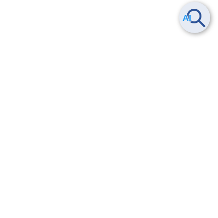
Smart Data Platform につい
ヘルプ
て
よくある質問
特長
お問い合わせ
サービス一覧
トレーニング/操作動画
ユースケース
導入事例
法的情報・信頼性
料金情報
サービス利用規約・SLA
お知らせ
セキュリティ&コンプライア
ンス
パートナー