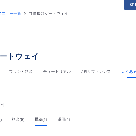
S
供メニュー一覧
共通機能ゲートウェイ
ゲートウェイ
プランと料金
チュートリアル
APIリファレンス
よくあ
1件
)
料金(0)
構築(1)
運用(4)