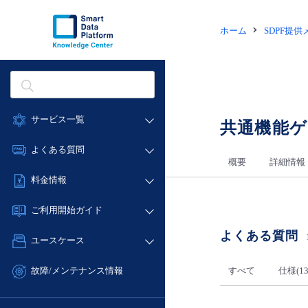
ホーム
SDPF提
サービス一覧
共通機能
データ利活用
よくある質問
概要
詳細情報
クラウド/サーバー
データ利活用
料金情報
ネットワーク
クラウド/サーバー
料金シミュレーター
IoT
ご利用開始ガイド
ネットワーク
データ利活用
モニタリング/監査
よくある質問
■ 管理機能
IoT
ユースケース
クラウド/サーバー
サポート
- 管理機能
モニタリング/監査
- バックアップ
ネットワーク
管理機能
すべて
仕様(13
故障/メンテナンス情報
サポート
- セキュリティ・監査
■ セットアップガイド
IoT
すべてのメニューを見る
サービス稼働状況
管理機能
- データと分析
- 新規お申し込み方法