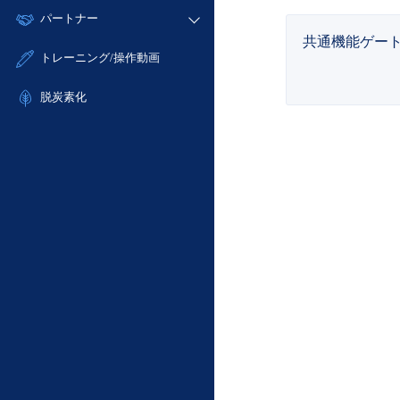
モニタリング/監査
故障/メンテナンス履歴
すべてのメニューを見る
パートナー
- IoT
- 初期設定・確認
サポート
メンテナンス予定
共通機能ゲー
- マルチクラウド利用
- ユーザー機能の管理
販売パートナー向けプログラム
すべてのメニューを見る
トレーニング/操作動画
定期メンテナンス
- リモートワーク
- 登録情報の管理
協業パートナー
- ITインフラストラクチャー
脱炭素化
- APIリファレンス
- その他
■ 基本構築ガイド
- クラウド / サーバー
- Flexible InterConnect
- Flexible Remote Access
- vUTM2