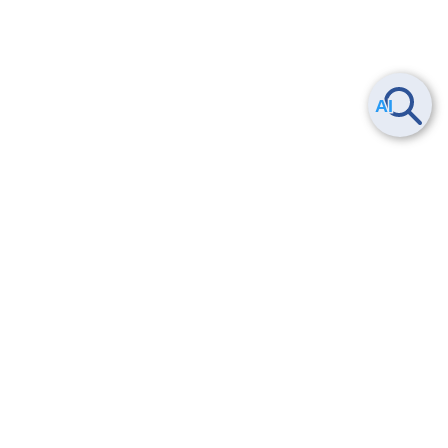
ヘルプ
よくある質問
お問い合わせ
トレーニング/操作動画
法的情報・信頼性
サービス利用規約・SLA