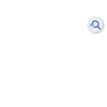
ヘルプ
よくある質問
お問い合わせ
トレーニング/操作動画
法的情報・信頼性
サービス利用規約・SLA