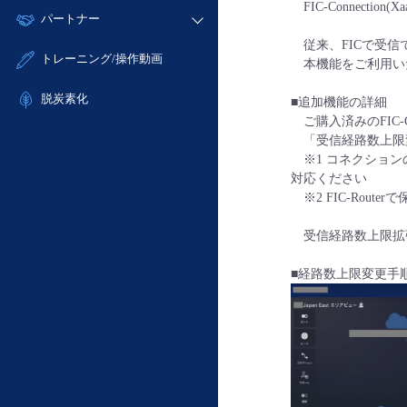
モニタリング/監査
FIC-Connection
故障/メンテナンス履歴
すべてのメニューを見る
パートナー
- IoT
- 初期設定・確認
サポート
メンテナンス予定
従来、FICで受信で
- マルチクラウド利用
- ユーザー機能の管理
販売パートナー向けプログラム
すべてのメニューを見る
トレーニング/操作動画
本機能をご利用いただ
定期メンテナンス
- リモートワーク
- 登録情報の管理
協業パートナー
- ITインフラストラクチャー
脱炭素化
- APIリファレンス
■追加機能の詳細
ご購入済みのFIC-Conn
- その他
「受信経路数上限変
■ 基本構築ガイド
※1 コネクション
- クラウド / サーバー
対応ください
- Flexible InterConnect
※2 FIC-Rou
- Flexible Remote Access
受信経路数上限拡
- vUTM2
■経路数上限変更手