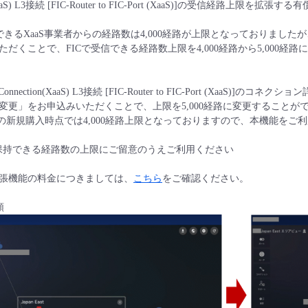
(XaaS) L3接続 [FIC-Router to FIC-Port (XaaS)]の受信経路上限
きるXaaS事業者からの経路数は4,000経路が上限となっておりましたが
くことで、FICで受信できる経路数上限を4,000経路から5,000経
ection(XaaS) L3接続 [FIC-Router to FIC-Port (XaaS)]のコネ
更」をお申込みいただくことで、上限を5,000経路に変更することが
の新規購入時点では4,000経路上限となっておりますので、本機能を
terで保持できる経路数の上限にご留意のうえご利用ください
張機能の料金につきましては、
こちら
をご確認ください。
順