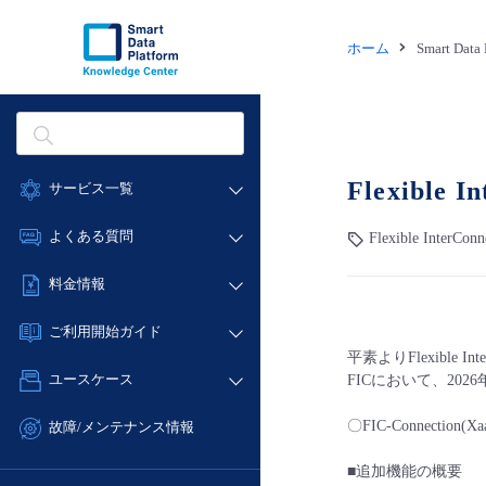
ホーム
Smart Dat
Flexibl
サービス一覧
データ利活用
よくある質問
Flexible Inter
クラウド/サーバー
データ利活用
料金情報
ネットワーク
クラウド/サーバー
料金シミュレーター
IoT
ご利用開始ガイド
ネットワーク
データ利活用
平素よりFlexible
モニタリング/監査
■ 管理機能
IoT
ユースケース
FICにおいて、20
クラウド/サーバー
サポート
- 管理機能
モニタリング/監査
- バックアップ
ネットワーク
管理機能
〇FIC-Connection(
故障/メンテナンス情報
サポート
- セキュリティ・監査
■ セットアップガイド
IoT
すべてのメニューを見る
サービス稼働状況
■追加機能の概要
管理機能
- データと分析
- 新規お申し込み方法