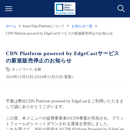
ホーム
Smart Data Platformについて
お知らせ一覧
サービス一覧
CDN Platform powered by EdgeCastサービスの新規販売停止のお知らせ
データ利活用
よくある質問
CDN Platform powered by EdgeCastサービス
の新規販売停止のお知らせ
クラウド/サーバー
データ利活用
料金情報
ネットワーク, 全般
2024年12月25日 (2024年12月25日:更新）
ネットワーク
クラウド/サーバー
料金シミュレーター
ご利用開始ガイド
■ 管理機能
IoT
ネットワーク
データ利活用
ユースケース
平素は弊社CDN Platform powered by EdgeCastをご利用いただきま
して誠にありがとうございます。
- 管理機能
- バックアップ
モニタリング/監査
IoT
クラウド/サーバー
故障/メンテナンス情報
この度、本メニューの提携事業者のCDN事業が売却され、プラッ
トフォームがシャットダウンされる通達を受領しました。
- セキュリティ・監査
サポート
モニタリング/監査
ネットワーク
サービス稼働状況
これを受けて、当社が提供するCDN Platform Powered by EdgeCast