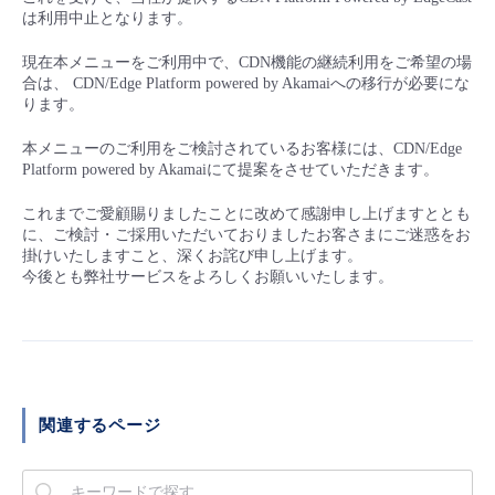
■ セットアップガイド
は利用中止となります。
パートナー
- データと分析
管理機能
サポート
IoT
故障/メンテナンス履歴
現在本メニューをご利用中で、CDN機能の継続利用をご希望の場
- 新規お申し込み方法
合は、 CDN/Edge Platform powered by Akamaiへの移行が必要にな
販売パートナー向けプログラム
ります。
トレーニング/操作動画
- IoT
すべてのメニューを見る
管理機能
モニタリング/監査
メンテナンス予定
- 初期設定・確認
本メニューのご利用をご検討されているお客様には、CDN/Edge
協業パートナー
Platform powered by Akamaiにて提案をさせていただきます。
脱炭素化
- マルチクラウド利用
すべてのメニューを見る
サポート
定期メンテナンス
- ユーザー機能の管理
これまでご愛顧賜りましたことに改めて感謝申し上げますととも
に、ご検討・ご採用いただいておりましたお客さまにご迷惑をお
- リモートワーク
すべてのメニューを見る
掛けいたしますこと、深くお詫び申し上げます。
- 登録情報の管理
今後とも弊社サービスをよろしくお願いいたします。
- ITインフラストラクチャー
- APIリファレンス
- その他
■ 基本構築ガイド
関連するページ
- クラウド / サーバー