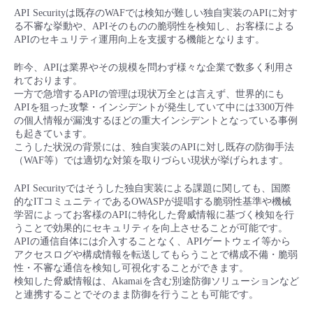
■ セットアップガイド
API Securityは既存のWAFでは検知が難しい独自実装のAPIに対す
る不審な挙動や、APIそのものの脆弱性を検知し、お客様による
パートナー
- データと分析
管理機能
サポート
IoT
故障/メンテナンス履歴
APIのセキュリティ運用向上を支援する機能となります。
- 新規お申し込み方法
販売パートナー向けプログラム
昨今、APIは業界やその規模を問わず様々な企業で数多く利用さ
トレーニング/操作動画
- IoT
すべてのメニューを見る
管理機能
モニタリング/監査
メンテナンス予定
れております。
- 初期設定・確認
一方で急増するAPIの管理は現状万全とは言えず、世界的にも
協業パートナー
APIを狙った攻撃・インシデントが発生していて中には3300万件
脱炭素化
- マルチクラウド利用
すべてのメニューを見る
サポート
定期メンテナンス
の個人情報が漏洩するほどの重大インシデントとなっている事例
- ユーザー機能の管理
も起きています。
こうした状況の背景には、独自実装のAPIに対し既存の防御手法
- リモートワーク
すべてのメニューを見る
（WAF等）では適切な対策を取りづらい現状が挙げられます。
- 登録情報の管理
API Securityではそうした独自実装による課題に関しても、国際
- ITインフラストラクチャー
- APIリファレンス
的なITコミュニティであるOWASPが提唱する脆弱性基準や機械
学習によってお客様のAPIに特化した脅威情報に基づく検知を行
うことで効果的にセキュリティを向上させることが可能です。
- その他
APIの通信自体には介入することなく、APIゲートウェイ等から
■ 基本構築ガイド
アクセスログや構成情報を転送してもらうことで構成不備・脆弱
性・不審な通信を検知し可視化することができます。
検知した脅威情報は、Akamaiを含む別途防御ソリューションなど
- クラウド / サーバー
と連携することでそのまま防御を行うことも可能です。