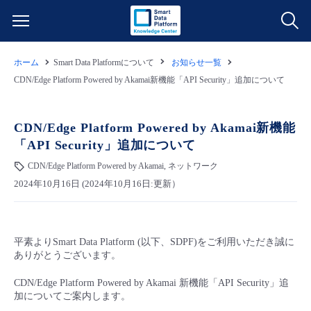
ホーム
Smart Data Platformについて
お知らせ一覧
サービス一覧
CDN/Edge Platform Powered by Akamai新機能「API Security」追加について
データ利活用
よくある質問
CDN/Edge Platform Powered by Akamai新機能
「API Security」追加について
クラウド/サーバー
データ利活用
料金情報
CDN/Edge Platform Powered by Akamai, ネットワーク
2024年10月16日 (2024年10月16日:更新）
ネットワーク
クラウド/サーバー
料金シミュレーター
ご利用開始ガイド
■ 管理機能
IoT
ネットワーク
データ利活用
ユースケース
平素よりSmart Data Platform (以下、SDPF)をご利用いただき誠に
ありがとうございます。
- 管理機能
- バックアップ
モニタリング/監査
IoT
クラウド/サーバー
故障/メンテナンス情報
CDN/Edge Platform Powered by Akamai 新機能「API Security」追
加についてご案内します。
- セキュリティ・監査
サポート
モニタリング/監査
ネットワーク
サービス稼働状況