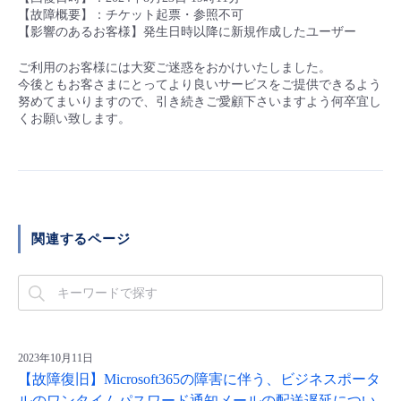
■ セットアップガイド
【故障概要】：チケット起票・参照不可
【影響のあるお客様】発生日時以降に新規作成したユーザー
パートナー
- データと分析
管理機能
サポート
IoT
故障/メンテナンス履歴
- 新規お申し込み方法
ご利用のお客様には大変ご迷惑をおかけいたしました。
販売パートナー向けプログラム
今後ともお客さまにとってより良いサービスをご提供できるよう
トレーニング/操作動画
- IoT
すべてのメニューを見る
管理機能
モニタリング/監査
メンテナンス予定
努めてまいりますので、引き続きご愛顧下さいますよう何卒宜し
- 初期設定・確認
くお願い致します。
協業パートナー
脱炭素化
- マルチクラウド利用
すべてのメニューを見る
サポート
定期メンテナンス
- ユーザー機能の管理
- リモートワーク
すべてのメニューを見る
- 登録情報の管理
関連するページ
- ITインフラストラクチャー
- APIリファレンス
- その他
■ 基本構築ガイド
2023年10月11日
- クラウド / サーバー
【故障復旧】Microsoft365の障害に伴う、ビジネスポータ