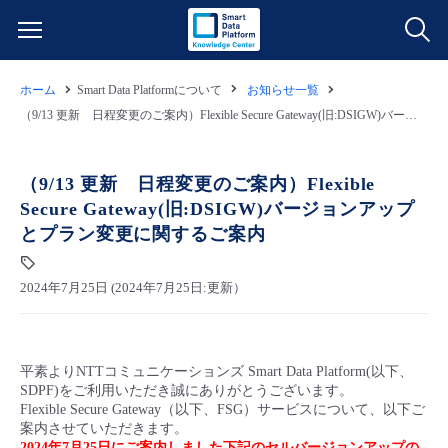
ホーム
Smart Data Platformについて
お知らせ一覧
サービス一覧
（9/13 更新 日程変更のご案内）Flexible Secure Gateway(旧:DSIGW)バージョンアップとプラン変更に関するご案内
データ利活用
よくある質問
（9/13 更新 日程変更のご案内）Flexible
Secure Gateway(旧:DSIGW)バージョンアップ
クラウド/サーバー
データ利活用
料金情報
とプラン変更に関するご案内
ネットワーク
クラウド/サーバー
料金シミュレーター
ご利用開始ガイド
2024年7月25日 (2024年7月25日:更新）
■ 管理機能
IoT
ネットワーク
データ利活用
ユースケース
平素よりNTTコミュニケーションズ Smart Data Platform(以下、
- 管理機能
- バックアップ
モニタリング/監査
IoT
クラウド/サーバー
SDPF)をご利用いただき誠にありがとうございます。
故障/メンテナンス情報
Flexible Secure Gateway（以下、FSG）サービスについて、以下ご
案内させていただきます。
- セキュリティ・監査
サポート
モニタリング/監査
ネットワーク
サービス稼働状況
2024年7月25日にご案内しました下記のセルバージョンアップの