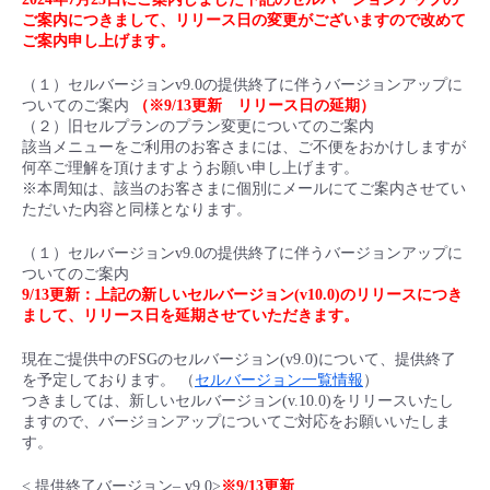
■ セットアップガイド
ご案内につきまして、リリース日の変更がございますので改めて
ご案内申し上げます。
パートナー
- データと分析
管理機能
サポート
IoT
故障/メンテナンス履歴
- 新規お申し込み方法
（１）セルバージョンv9.0の提供終了に伴うバージョンアップに
販売パートナー向けプログラム
ついてのご案内
（※9/13更新 リリース日の延期）
トレーニング/操作動画
- IoT
すべてのメニューを見る
管理機能
モニタリング/監査
メンテナンス予定
（２）旧セルプランのプラン変更についてのご案内
- 初期設定・確認
該当メニューをご利用のお客さまには、ご不便をおかけしますが
協業パートナー
何卒ご理解を頂けますようお願い申し上げます。
脱炭素化
- マルチクラウド利用
すべてのメニューを見る
サポート
定期メンテナンス
※本周知は、該当のお客さまに個別にメールにてご案内させてい
- ユーザー機能の管理
ただいた内容と同様となります。
- リモートワーク
すべてのメニューを見る
（１）セルバージョンv9.0の提供終了に伴うバージョンアップに
- 登録情報の管理
ついてのご案内
9/13更新：上記の新しいセルバージョン(v10.0)のリリースにつき
- ITインフラストラクチャー
まして、リリース日を延期させていただきます。
- APIリファレンス
現在ご提供中のFSGのセルバージョン(v9.0)について、提供終了
- その他
を予定しております。 （
セルバージョン一覧情報
）
■ 基本構築ガイド
つきましては、新しいセルバージョン(v.10.0)をリリースいたし
ますので、バージョンアップについてご対応をお願いいたしま
す。
- クラウド / サーバー
< 提供終了バージョン– v9.0>
※9/13更新