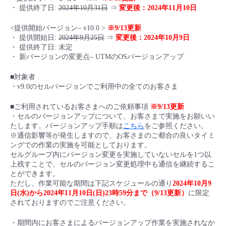
・ 提供終了日:
2024年10月31日
⇒
変更後：2024年11月10日
- Flexible InterConnect
<提供開始バージョン– v10.0 >
※9/13更新
・ 提供開始日:
2024年9月25日
⇒
変更後：2024年10月9日
- Flexible Remote Access
・ 提供終了日: 未定
・ 新バージョンの変更点– UTMのOSバージョンアップ
- vUTM2
■対象者
・v9.0のセルバージョンでご利用中の全てのお客さま
■ご利用されているお客さまへのご依頼事項
※9/13更新
・セルのバージョンアップについて、お客さまで実施をお願いい
たします。バージョンアップ手順は
こちら
をご参照ください。
※通信影響等が発生しますので、お客さまのご都合の良いタイミ
ングでの作業の実施を可能としております。
セルグループ内にバージョン変更を実施していないセルを1つ以
上残すことで、セルのバージョン変更処理中も通信を継続するこ
とができます。
ただし、作業可能な期間は下記スケジュールの通り
2024年10月9
日(水)から2024年11月10日(日)23時59分まで（9/13更新）
に限定
されておりますのでご注意ください。
・期間内にお客さまによるバージョンアップ作業を実施されなか