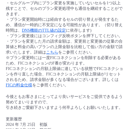
・セルグループ内にプラン変更を実施していないセルを1つ以上
残すことで、セルのプラン変更処理中も通信を継続することがで
きます。
・プラン変更開始時には経由するセルの切り替えが発生するた
め、通信が一時的に不安定になる可能性があります。（切り替え
時間は、
DNS機能のTTL値の設定
に依存します)
・プラン変更後にはコンフィグ反映ボタンを押下してください。
・プランを変更した月の請求金額は、変更前と変更後の従量の合
算値と料金の高いプランの上限金額を比較して低い方の金額で請
求いたします。詳細は
こちら
をご参照ください。
※プラン変更時には一度FICコネクションを削除する必要がある
ため、FICコネクションのF番が変わります。
FICコネクションの月額上限値に達している状態でFICコネクショ
ンを作り直した場合、FICコネクションの月額上限値がリセット
されるため、請求金額が多くなる場合がございます。詳しくは
FICの料金仕様
をご参照ください。
今後ともお客さまにとってより良いサービスをご提供できるよう
努めてまいりますので、
引き続きご愛顧下さいますよう何卒よろしくお願いいたします。
更新履歴
2024 年 7月 25日 初版