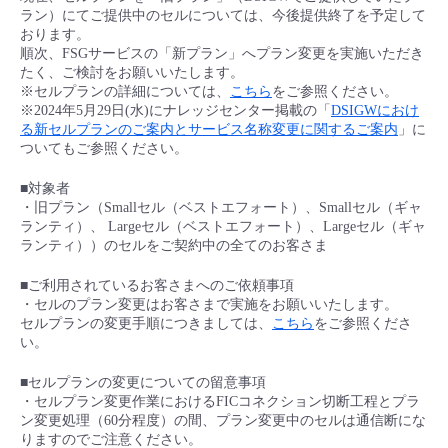
ラン）にてご提供中のセルについては、今後提供終了を予定して
おります。
順次、FSGサービスの「新プラン」へプラン変更を実施いただき
たく、ご検討をお願いいたします。
※セルプランの詳細については、
こちら
をご参照ください。
※2024年5月29日(水)にナレッジセンター掲載の「
DSIGWにおけ
る新セルプランのご案内とサービス名称変更に関するご案内
」に
ついてもご参照ください。
■対象者
・旧プラン（Smallセル（ベストエフォート）、Smallセル（ギャ
ランティ）、 Largeセル（ベストエフォート）、Largeセル（ギャ
ランティ））のセルをご契約中の全てのお客さま
■ご利用されているお客さまへのご依頼事項
・セルのプラン変更はお客さまで実施をお願いいたします。
セルプランの変更手順につきましては、
こちら
をご参照くださ
い。
■セルプランの変更についての留意事項
・セルプラン変更作業におけるFICコネクション切断工程とプラ
ン変更処理（60分程度）の間、プラン変更中のセルは通信断にな
りますのでご注意ください。