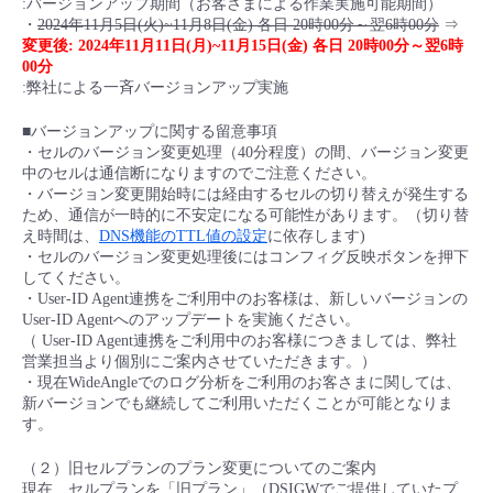
:バージョンアップ期間（お客さまによる作業実施可能期間）
・
2024年11月5日(火)~11月8日(金) 各日 20時00分～翌6時00分
⇒
変更後: 2024年11月11日(月)~11月15日(金) 各日 20時00分～翌6時
00分
:弊社による一斉バージョンアップ実施
■バージョンアップに関する留意事項
・セルのバージョン変更処理（40分程度）の間、バージョン変更
中のセルは通信断になりますのでご注意ください。
・バージョン変更開始時には経由するセルの切り替えが発生する
ため、通信が一時的に不安定になる可能性があります。（切り替
え時間は、
DNS機能のTTL値の設定
に依存します)
・セルのバージョン変更処理後にはコンフィグ反映ボタンを押下
してください。
・User-ID Agent連携をご利用中のお客様は、新しいバージョンの
User-ID Agentへのアップデートを実施ください。
（ User-ID Agent連携をご利用中のお客様につきましては、弊社
営業担当より個別にご案内させていただきます。）
・現在WideAngleでのログ分析をご利用のお客さまに関しては、
新バージョンでも継続してご利用いただくことが可能となりま
す。
（２）旧セルプランのプラン変更についてのご案内
現在、セルプランを「旧プラン」（DSIGWでご提供していたプ