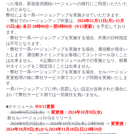
った場合、新規提供開始バージョンへの移行にご同意いただいた
ものとみなし、
弊社による一斉バージョンアップを実施させていただきます。
・弊社でのバージョンアップ作業は、
2024年11月11日(月)~11月
15日(金) 各日 20時00分～翌6時00分（9/13更新）
を予定しており
ます。
・弊社で一斉バージョンアップを実施する場合、作業の日時指定
は不可となります。
・弊社で一斉バージョンアップを実施する場合、通信断が発生い
たします。通信断タイミングをお客様にてコントロール頂くこと
は出来ません。 ※記載のスケジュール内での実施となり、順番
やタイミングをご指定頂くことは出来ません。
・弊社で一斉バージョンアップを実施する場合、セルバージョン
変更処理の後に弊社サービス側でコンフィグ同期を実施いたしま
す。
一斉バージョンアップに伴い意図しない設定が反映された場合に
おいて弊社サービス側では一切責任を負いません。
■スケジュール
※9/13更新
・
2024年9月25日(水)
⇒
変更後：2024年10月9日(水)
:新セルバージョン(10.0)をリリース
・
2024年9月25日(水) ～2024年10月31日(木) 23時59分
⇒
変更後：
2024年10月9日(水)から2024年11月10日(日)23時59分