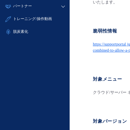
モニタリング/監査
いたします。
故障/メンテナンス履歴
すべてのメニューを見る
パートナー
- IoT
- 初期設定・確認
サポート
メンテナンス予定
- マルチクラウド利用
- ユーザー機能の管理
販売パートナー向けプログラム
すべてのメニューを見る
トレーニング/操作動画
定期メンテナンス
- リモートワーク
- 登録情報の管理
協業パートナー
脆弱性情報
- ITインフラストラクチャー
脱炭素化
- APIリファレンス
- その他
https://supportportal.
■ 基本構築ガイド
combined-to-allow-a
- クラウド / サーバー
- Flexible InterConnect
- Flexible Remote Access
- vUTM2
対象メニュー
クラウド/サーバー 
対象バージョン