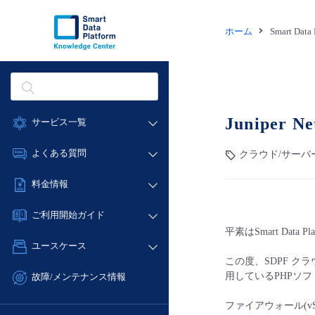
ホーム
Smart Dat
Juniper
サービス一覧
データ利活用
よくある質問
クラウド/サーバ
クラウド/サーバー
データ利活用
料金情報
ネットワーク
クラウド/サーバー
料金シミュレーター
IoT
ご利用開始ガイド
ネットワーク
データ利活用
平素はSmart Dat
モニタリング/監査
■ 管理機能
IoT
ユースケース
クラウド/サーバー
サポート
- 管理機能
この度、SDPF クラ
モニタリング/監査
- バックアップ
ネットワーク
管理機能
用しているPHPソフ
故障/メンテナンス情報
サポート
- セキュリティ・監査
■ セットアップガイド
IoT
すべてのメニューを見る
サービス稼働状況
ファイアウォール(
管理機能
- データと分析
- 新規お申し込み方法