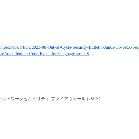
juniper.net/s/article/2023-08-Out-of-Cycle-Security-Bulletin-Junos-OS-SRX-Ser
-preAuth-Remote-Code-Execution?language=en_US
ネットワークセキュリティ ファイアウォール (vSRX)