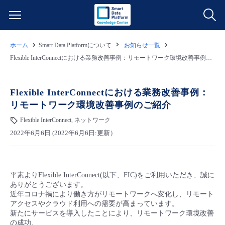
ホーム
Smart Data Platformについて
お知らせ一覧
サービス一覧
Flexible InterConnectにおける業務改善事例：リモートワーク環境改善事例のご紹介
データ利活用
よくある質問
Flexible InterConnectにおける業務改善事例：
リモートワーク環境改善事例のご紹介
クラウド/サーバー
データ利活用
料金情報
Flexible InterConnect, ネットワーク
2022年6月6日 (2022年6月6日:更新）
ネットワーク
クラウド/サーバー
料金シミュレーター
ご利用開始ガイド
■ 管理機能
IoT
ネットワーク
データ利活用
ユースケース
平素よりFlexible InterConnect(以下、FIC)をご利用いただき、誠に
ありがとうございます。
- 管理機能
- バックアップ
モニタリング/監査
IoT
クラウド/サーバー
近年コロナ禍により働き方がリモートワークへ変化し、リモート
故障/メンテナンス情報
アクセスやクラウド利用への需要が高まっています。
新たにサービスを導入したことにより、リモートワーク環境改善
- セキュリティ・監査
サポート
モニタリング/監査
ネットワーク
サービス稼働状況
の成功、