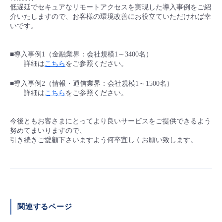
■ セットアップガイド
低遅延でセキュアなリモートアクセスを実現した導入事例をご紹
介いたしますので、お客様の環境改善にお役立ていただければ幸
パートナー
- データと分析
管理機能
サポート
IoT
故障/メンテナンス履歴
いです。
- 新規お申し込み方法
販売パートナー向けプログラム
トレーニング/操作動画
- IoT
■導入事例1（金融業界：会社規模1～3400名）
すべてのメニューを見る
管理機能
モニタリング/監査
メンテナンス予定
- 初期設定・確認
詳細は
こちら
をご参照ください。
協業パートナー
脱炭素化
- マルチクラウド利用
すべてのメニューを見る
サポート
定期メンテナンス
■導入事例2（情報・通信業界：会社規模1～1500名）
- ユーザー機能の管理
詳細は
こちら
をご参照ください。
- リモートワーク
すべてのメニューを見る
- 登録情報の管理
今後ともお客さまにとってより良いサービスをご提供できるよう
努めてまいりますので、
- ITインフラストラクチャー
引き続きご愛顧下さいますよう何卒宜しくお願い致します。
- APIリファレンス
- その他
■ 基本構築ガイド
関連するページ
- クラウド / サーバー