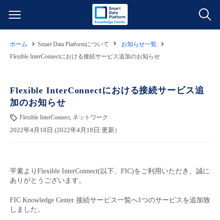
ホーム
Smart Data Platformについて
お知らせ一覧
サービス一覧
Flexible InterConnectにおける接続サービス追加のお知らせ
データ利活用
よくある質問
Flexible InterConnectにおける接続サービス追
加のお知らせ
クラウド/サーバー
データ利活用
料金情報
Flexible InterConnect, ネットワーク
2022年4月18日 (2022年4月18日:更新）
ネットワーク
クラウド/サーバー
料金シミュレーター
ご利用開始ガイド
■ 管理機能
IoT
ネットワーク
データ利活用
ユースケース
平素よりFlexible InterConnect(以下、FIC)をご利用いただき、誠に
ありがとうございます。
- 管理機能
- バックアップ
モニタリング/監査
IoT
クラウド/サーバー
故障/メンテナンス情報
FIC Knowledge Center 接続サービス一覧へ1つのサービスを追加致
しました。
- セキュリティ・監査
サポート
モニタリング/監査
ネットワーク
サービス稼働状況