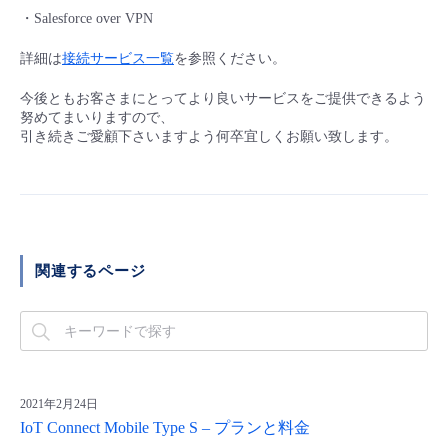
■ セットアップガイド
・Salesforce over VPN
パートナー
- データと分析
管理機能
サポート
IoT
故障/メンテナンス履歴
詳細は
接続サービス一覧
を参照ください。
- 新規お申し込み方法
販売パートナー向けプログラム
今後ともお客さまにとってより良いサービスをご提供できるよう
トレーニング/操作動画
- IoT
すべてのメニューを見る
管理機能
モニタリング/監査
メンテナンス予定
努めてまいりますので、
- 初期設定・確認
引き続きご愛顧下さいますよう何卒宜しくお願い致します。
協業パートナー
脱炭素化
- マルチクラウド利用
すべてのメニューを見る
サポート
定期メンテナンス
- ユーザー機能の管理
- リモートワーク
すべてのメニューを見る
- 登録情報の管理
関連するページ
- ITインフラストラクチャー
- APIリファレンス
- その他
■ 基本構築ガイド
2021年2月24日
- クラウド / サーバー
IoT Connect Mobile Type S – プランと料金