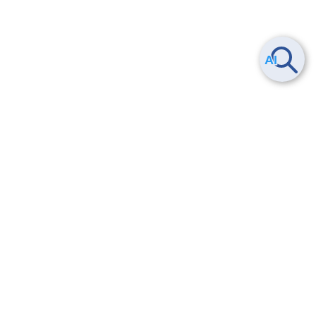
Smart Data Platform につい
ヘルプ
て
よくある質問
特長
お問い合わせ
サービス一覧
トレーニング/操作動画
ユースケース
導入事例
法的情報・信頼性
料金情報
サービス利用規約・SLA
お知らせ
セキュリティ&コンプライア