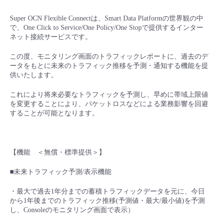
■ セットアップガイド
Super OCN Flexible Connectは、Smart Data Platformの世界観の中
パートナー
- データと分析
管理機能
サポート
IoT
故障/メンテナンス履歴
で、One Click to Service/One Policy/One Stopで提供するインター
- 新規お申し込み方法
ネット接続サービスです。
販売パートナー向けプログラム
トレーニング/操作動画
- IoT
すべてのメニューを見る
管理機能
モニタリング/監査
メンテナンス予定
この度、モニタリング画面のトラフィックレポートに、過去のデ
- 初期設定・確認
ータをもとに未来のトラフィック推移を予測・通知する機能を提
協業パートナー
供いたします。
脱炭素化
- マルチクラウド利用
すべてのメニューを見る
サポート
定期メンテナンス
- ユーザー機能の管理
これにより将来必要なトラフィックを予測し、早めに帯域上限値
を変更することにより、パケットロスなどによる業務影響を回避
- リモートワーク
すべてのメニューを見る
することが可能となります。
- 登録情報の管理
- ITインフラストラクチャー
- APIリファレンス
【機能 ＜無償・標準提供＞】
- その他
■未来トラフィック予測/表示機能
■ 基本構築ガイド
・最大で過去1年分までの蓄積トラフィックデータを元に、今日
から1年後までのトラフィック推移(予測値・最大/最小値)を予測
- クラウド / サーバー
し、Consoleのモニタリング画面で表示）