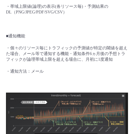
・帯域上限値(論理)の表示(各リソース毎)・予測結果の
- Flexible InterConnect
DL（PNG/JPEG/PDF/SVG/CSV）
- Flexible Remote Access
■通知機能
- vUTM2
・個々のリソース毎にトラフィックの予測値が特定の閾値を超え
た場合、メール等で通知する機能・通知条件6ヵ月後の予想トラ
フィックが論理帯域上限を超える場合に、月初に1度通知
・通知方法：メール