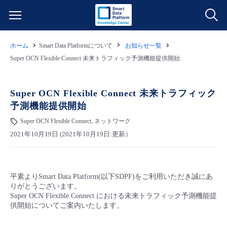
ホーム
Smart Data Platformについて
お知らせ一覧
サービス一覧
Super OCN Flexible Connect 未来トラフィック予測機能提供開始
データ利活用
よくある質問
Super OCN Flexible Connect 未来トラフィック
予測機能提供開始
クラウド/サーバー
データ利活用
料金情報
Super OCN Flexible Connect, ネットワーク
2021年10月19日 (2021年10月19日:更新）
ネットワーク
クラウド/サーバー
料金シミュレーター
ご利用開始ガイド
■ 管理機能
IoT
ネットワーク
データ利活用
ユースケース
平素よりSmart Data Platform(以下SDPF)をご利用いただき誠にあ
りがとうございます。
- 管理機能
- バックアップ
モニタリング/監査
IoT
クラウド/サーバー
Super OCN Flexible Connect における未来トラフィック予測機能提
故障/メンテナンス情報
供開始についてご案内いたします。
- セキュリティ・監査
サポート
モニタリング/監査
ネットワーク
サービス稼働状況