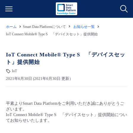
ホーム
Smart Data Platformについて
お知らせ一覧
サービス一覧
IoT Connect Mobile® Type S 「デバイスセット」提供開始
データ利活用
よくある質問
IoT Connect Mobile® Type S 「デバイスセッ
ト」提供開始
クラウド/サーバー
データ利活用
料金情報
IoT
2021年6月30日 (2021年6月30日:更新）
ネットワーク
クラウド/サーバー
料金シミュレーター
ご利用開始ガイド
■ 管理機能
IoT
ネットワーク
データ利活用
ユースケース
平素よりSmart Data Platformをご利用いただき誠にありがとうご
ざいます。
- 管理機能
- バックアップ
モニタリング/監査
IoT
クラウド/サーバー
IoT Connect Mobile® Type S 「デバイスセット」提供開始につい
故障/メンテナンス情報
てお知らせいたします。
- セキュリティ・監査
サポート
モニタリング/監査
ネットワーク
サービス稼働状況