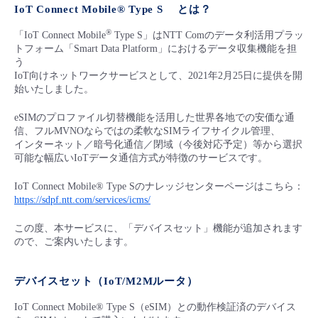
■ セットアップガイド
IoT Connect Mobile® Type S とは？
パートナー
®
- データと分析
「IoT Connect Mobile
Type S」はNTT Comのデータ利活用プラッ
管理機能
サポート
IoT
故障/メンテナンス履歴
- 新規お申し込み方法
トフォーム「Smart Data Platform」におけるデータ収集機能を担
う
販売パートナー向けプログラム
トレーニング/操作動画
- IoT
IoT向けネットワークサービスとして、2021年2月25日に提供を開
すべてのメニューを見る
管理機能
モニタリング/監査
メンテナンス予定
- 初期設定・確認
始いたしました。
協業パートナー
脱炭素化
- マルチクラウド利用
eSIMのプロファイル切替機能を活用した世界各地での安価な通
すべてのメニューを見る
サポート
定期メンテナンス
- ユーザー機能の管理
信、フルMVNOならではの柔軟なSIMライフサイクル管理、
インターネット／暗号化通信／閉域（今後対応予定）等から選択
- リモートワーク
可能な幅広いIoTデータ通信方式が特徴のサービスです。
すべてのメニューを見る
- 登録情報の管理
IoT Connect Mobile® Type Sのナレッジセンターページはこちら：
- ITインフラストラクチャー
https://sdpf.ntt.com/services/icms/
- APIリファレンス
この度、本サービスに、「デバイスセット」機能が追加されます
- その他
ので、ご案内いたします。
■ 基本構築ガイド
デバイスセット（IoT/M2Mルータ）
- クラウド / サーバー
IoT Connect Mobile® Type S（eSIM）との動作検証済のデバイス