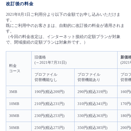
■ セットアップガイド
改訂後の料金
パートナー
- データと分析
2021年8月1日ご利用分より以下の金額でお申し込みいただけま
管理機能
サポート
IoT
故障/メンテナンス履歴
- 新規お申し込み方法
す。
既にご利用中のお客さまは、自動的に改訂後の料金が適用されま
販売パートナー向けプログラム
トレーニング/操作動画
- IoT
す。
すべてのメニューを見る
管理機能
モニタリング/監査
メンテナンス予定
- 初期設定・確認
（今回の料金改定は、インターネット接続の定額プランが対象
で、閉域接続の定額プランは対象外です。）
協業パートナー
脱炭素化
- マルチクラウド利用
すべてのメニューを見る
サポート
定期メンテナンス
- ユーザー機能の管理
旧価格
新価
(～2021年7月31日)
(202
- リモートワーク
料金
すべてのメニューを見る
- 登録情報の管理
コース
プロファイル
プロファイル
プロ
- ITインフラストラクチャー
切替機能なし
切替機能あり
切替
- APIリファレンス
3MB
190円(税込209円)
290円(税込319円)
160円
- その他
10MB
210円(税込231円)
310円(税込341円)
170円
■ 基本構築ガイド
30MB
230円(税込253円)
330円(税込363円)
180円
- クラウド / サーバー
50MB
250円(税込275円)
350円(税込385円)
200円