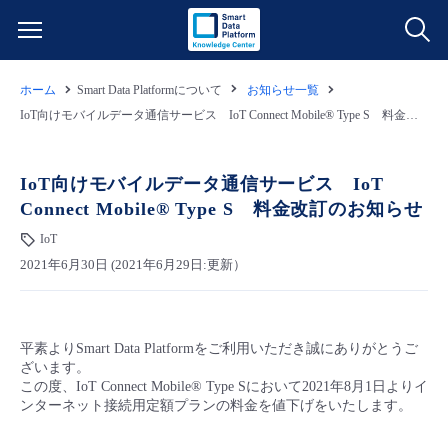
ホーム
Smart Data Platformについて
お知らせ一覧
サービス一覧
IoT向けモバイルデータ通信サービス IoT Connect Mobile® Type S 料金改訂のお知らせ
データ利活用
よくある質問
IoT向けモバイルデータ通信サービス IoT
Connect Mobile® Type S 料金改訂のお知らせ
クラウド/サーバー
データ利活用
料金情報
IoT
2021年6月30日 (2021年6月29日:更新）
ネットワーク
クラウド/サーバー
料金シミュレーター
ご利用開始ガイド
■ 管理機能
IoT
ネットワーク
データ利活用
ユースケース
平素よりSmart Data Platformをご利用いただき誠にありがとうご
ざいます。
- 管理機能
- バックアップ
モニタリング/監査
IoT
クラウド/サーバー
この度、IoT Connect Mobile® Type Sにおいて2021年8月1日よりイ
故障/メンテナンス情報
ンターネット接続用定額プランの料金を値下げをいたします。
- セキュリティ・監査
サポート
モニタリング/監査
ネットワーク
サービス稼働状況